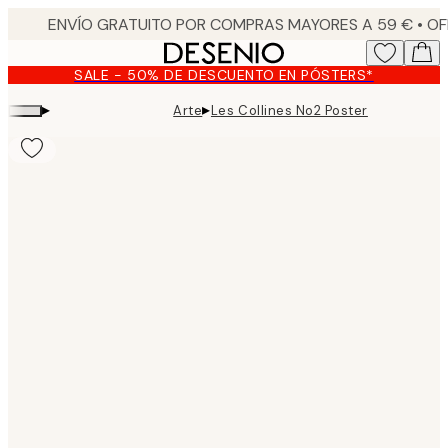
Skip
to
main
SALE - 50% DE DESCUENTO EN PÓSTERS*
content.
▸
▸
Arte
Les Collines No2 Poster
Product
images