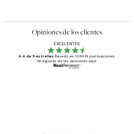
Opiniones de los clientes
EXCELENTES
4.4 de 5 estrellas
Basado en 108474 puntuaciones.
Ve algunas de las opiniones aquí.
Comprador verificado
Opiniones
de
He comprado más de una vez en
los
Desenio, ha ido siempre muy bien!
clientes
9 jun
Concepció C