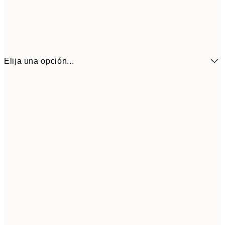
Elija una opción...
16,3
70x100 cm
54,