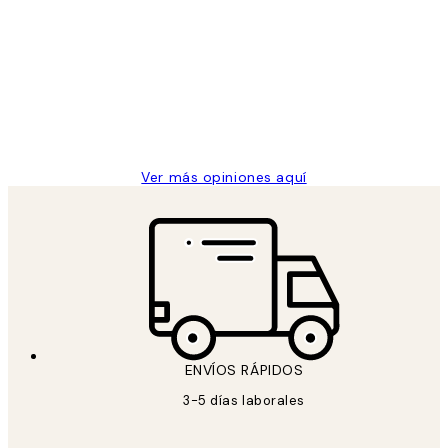
de
He comprado más de una vez en
los
Desenio, ha ido siempre muy bien!
clientes
9 jun
Concepció C
Ver más opiniones aquí
ENVÍOS RÁPIDOS
3-5 días laborales