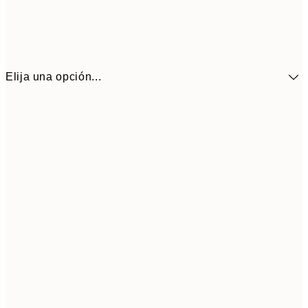
Elija una opción...
41,3
30x40 cm