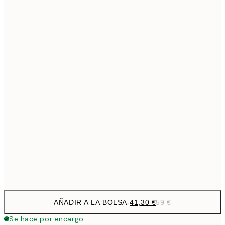
69,3
50x70 cm
Sin marco
AÑADIR A LA BOLSA
-
41,30 €
59 €
Se hace por encargo