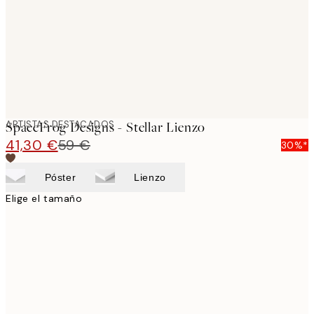
ARTISTAS DESTACADOS
SpaceFrog Designs - Stellar Lienzo
41,30 €
59 €
30%*
Póster
Lienzo
Elige el tamaño