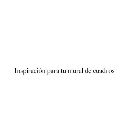
50%*
s Poster
Abstract Green Shapes No2 
Desde 6,50 €
13 €
Inspiración para tu mural de cuadros