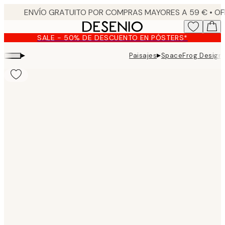
Skip
to
main
SALE - 50% DE DESCUENTO EN PÓSTERS*
content.
▸
▸
Paisajes
SpaceFrog Designs 
Product
images