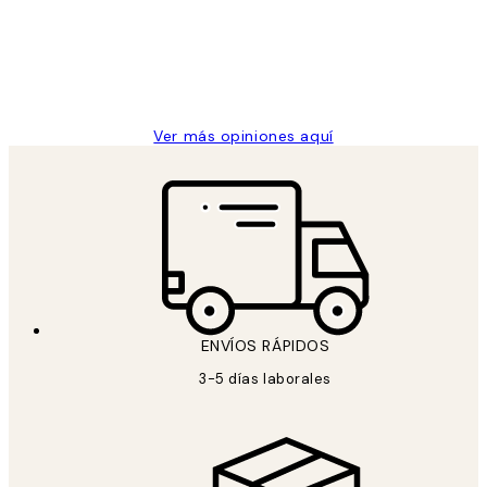
los
Desenio, ha ido siempre muy bien!
clientes
9 jun
Concepció C
Ver más opiniones aquí
ENVÍOS RÁPIDOS
3-5 días laborales