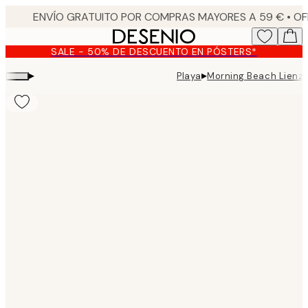
Skip
to
main
SALE - 50% DE DESCUENTO EN PÓSTERS*
content.
▸
▸
Playa
Morning Beach Lienz
Product
images