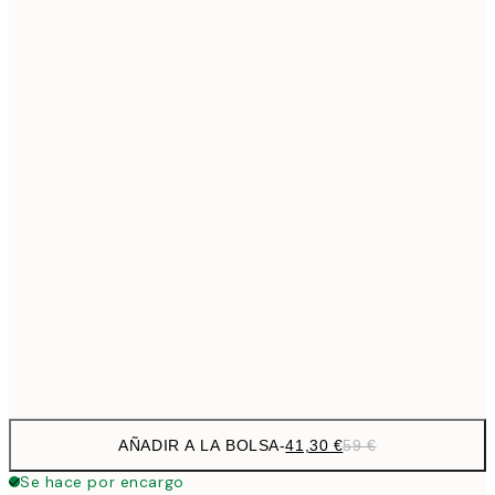
69,3
50x70 cm
Sin marco
AÑADIR A LA BOLSA
-
41,30 €
59 €
Se hace por encargo