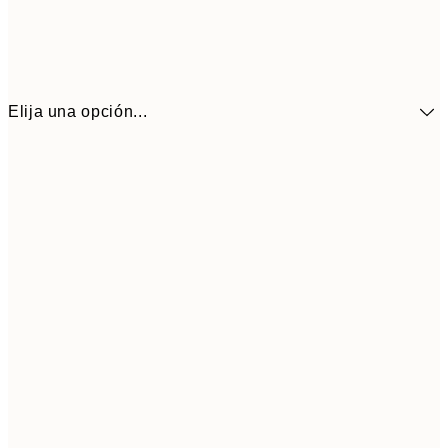
Elija una opción...
41,3
30x40 cm