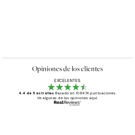
50%*
s Poster
Abstract Green Shapes No2 
Desde 6,50 €
13 €
Opiniones de los clientes
EXCELENTES
4.4 de 5 estrellas
Basado en 108474 puntuaciones.
Ve algunas de las opiniones aquí.
Comprador verificado
Opiniones
de
He comprado más de una vez en