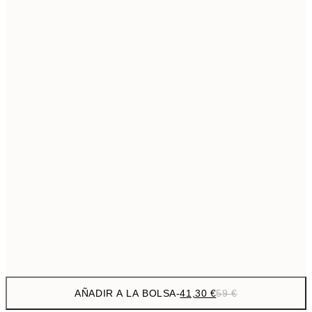
69,3
50x70 cm
Sin marco
AÑADIR A LA BOLSA
-
41,30 €
59 €