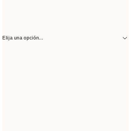
Elija una opción...
41,3
30x40 cm