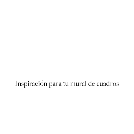
50%*
s Poster
Olive Branches in Vase Poster
Desde 6,50 €
13 €
Inspiración para tu mural de cuadros