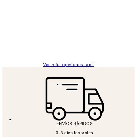
Comprador verificado
Opiniones
de
He comprado más de una vez en
los
Desenio, ha ido siempre muy bien!
clientes
9 jun
Concepció C
Ver más opiniones aquí
ENVÍOS RÁPIDOS
3-5 días laborales