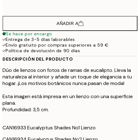
913,5
100x140 cm - Marco de roble
12
AÑADIR A
Se hace por encargo
Entrega de 3-5 días laborables
Envío gratuito por compras superiores a 59 €
Política de devolución de 90 días
DESCRIPCIÓN DEL PRODUCTO
Dúo de lienzos con fotos de ramas de eucalipto. Lleva la
naturaleza al interior y añade un toque de elegancia a tu
hogar. ¡Los motivos botánicos nunca pasan de moda!
Esta imagen está impresa en un lienzo con una superficie
plana.
Profundidad: 3,5 cm.
CAN16933 Eucalyptus Shades No1 Lienzo
CAN16934 Eucalyptus Shades No2 Lienzo