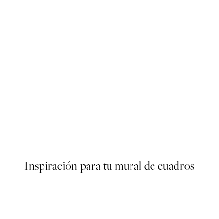
50%*
s Poster
Abstract Green Shapes No2 
Desde 6,50 €
13 €
Inspiración para tu mural de cuadros