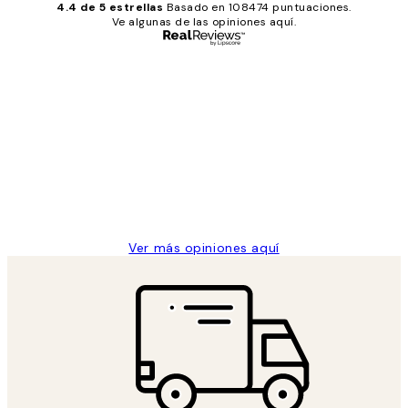
4.4 de 5 estrellas
Basado en 108474 puntuaciones.
Ve algunas de las opiniones aquí.
Comprador verificado
Opiniones
de
He comprado más de una vez en
los
Desenio, ha ido siempre muy bien!
clientes
9 jun
Concepció C
Ver más opiniones aquí