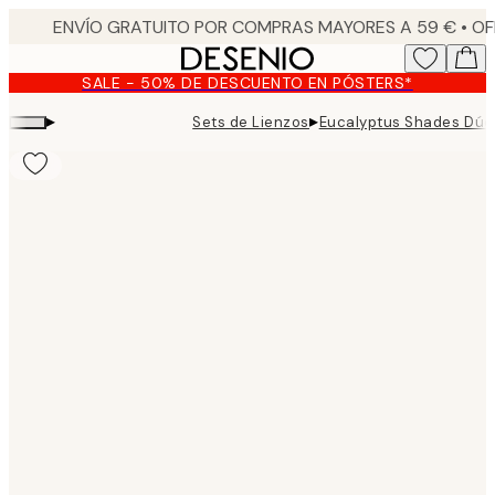
Skip
to
main
SALE - 50% DE DESCUENTO EN PÓSTERS*
content.
▸
▸
Sets de Lienzos
Eucalyptus Shades Dúo 
Product
images