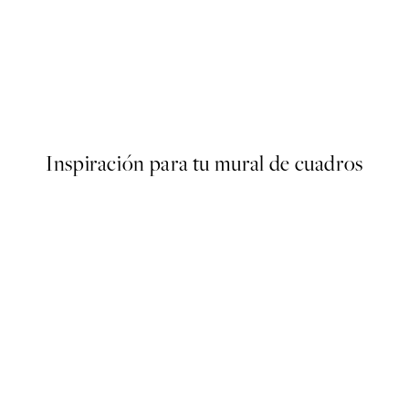
50%*
Poster
Abstract Green Shapes No2 
Desde 6,50 €
13 €
Inspiración para tu mural de cuadros