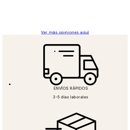
clientes
9 jun
Concepció C
Ver más opiniones aquí
ENVÍOS RÁPIDOS
3-5 días laborales