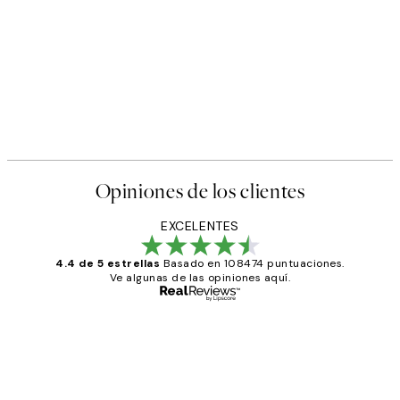
Opiniones de los clientes
EXCELENTES
4.4 de 5 estrellas
Basado en 108474 puntuaciones.
Ve algunas de las opiniones aquí.
Comprador verificado
Opiniones
de
He comprado más de una vez en
los
Desenio, ha ido siempre muy bien!