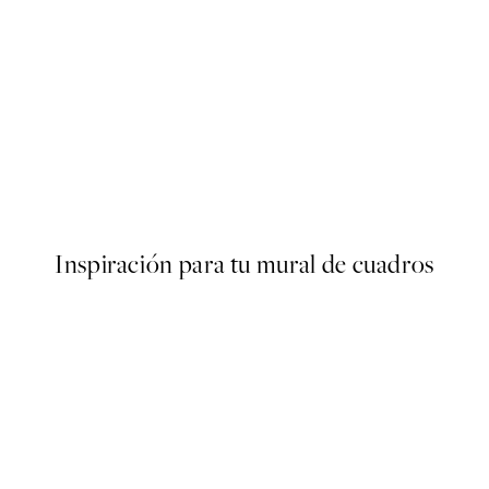
50%*
s Poster
Olive Branches in Vase Poster
Desde 6,50 €
13 €
Inspiración para tu mural de cuadros