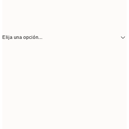
Elija una opción...
41,3
30x40 cm