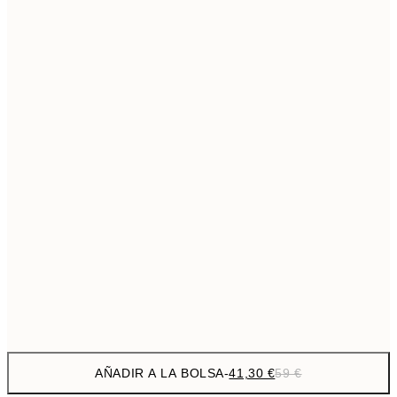
69,3
50x70 cm
Sin marco
AÑADIR A LA BOLSA
-
41,30 €
59 €