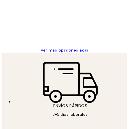
de
He comprado más de una vez en
los
Desenio, ha ido siempre muy bien!
clientes
9 jun
Concepció C
Ver más opiniones aquí
ENVÍOS RÁPIDOS
3-5 días laborales