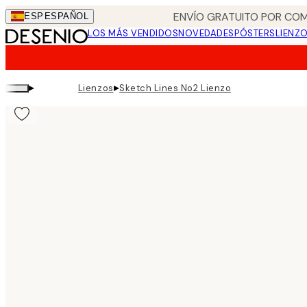
Skip
ENVÍO GRATUITO POR COM
ESP
ESPAÑOL
to
LOS MÁS VENDIDOS
NOVEDADES
PÓSTERS
LIENZ
main
content.
▸
▸
Lienzos
Sketch Lines No2 Lienzo