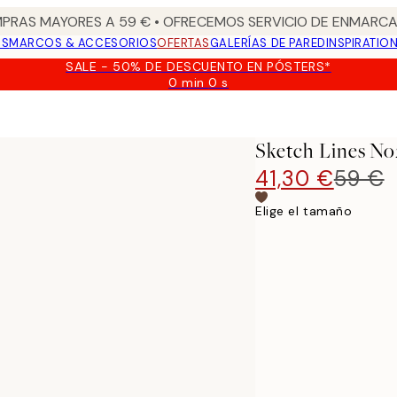
PRAS MAYORES A 59 € • OFRECEMOS SERVICIO DE ENMARCA
OS
MARCOS & ACCESORIOS
OFERTAS
GALERÍAS DE PARED
INSPIRATIO
SALE - 50% DE DESCUENTO EN PÓSTERS*
0 min
0 s
Válido
hasta:
2026-
08-
Sketch Lines No
09
41,30 €
59 €
Elige el tamaño