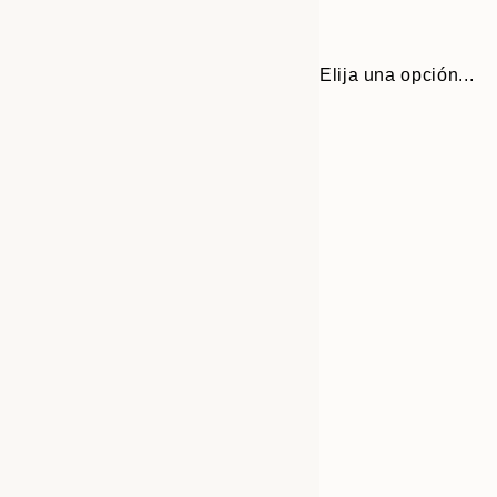
Elija una opción...
30x40 cm
50x70 cm