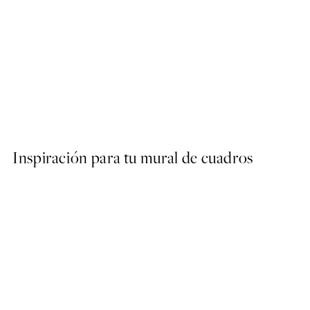
50%*
Olive Branches in Vase Post
Desde 6,50 €
13 €
Inspiración para tu mural de cuadros