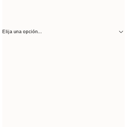
Elija una opción...
41,3
30x40 cm