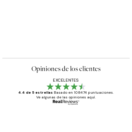
50%*
s Poster
Abstract Green Shapes No2 
Desde 6,50 €
13 €
Opiniones de los clientes
EXCELENTES
4.4 de 5 estrellas
Basado en 108474 puntuaciones.
Ve algunas de las opiniones aquí.
Comprador verificado
Opiniones
de
He comprado más de una vez en