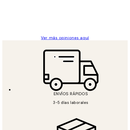
los
Desenio, ha ido siempre muy bien!
clientes
9 jun
Concepció C
Ver más opiniones aquí
ENVÍOS RÁPIDOS
3-5 días laborales