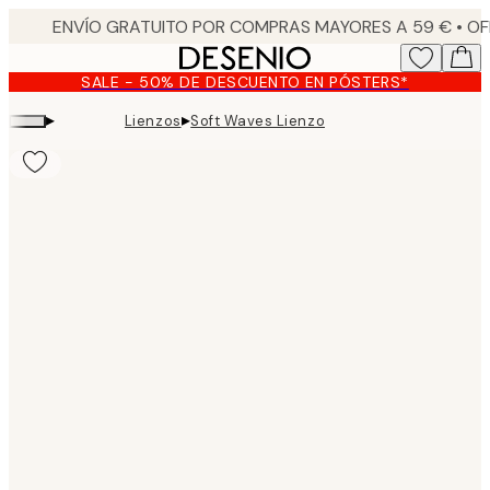
Skip
to
main
SALE - 50% DE DESCUENTO EN PÓSTERS*
content.
▸
▸
Lienzos
Soft Waves Lienzo
Product
images