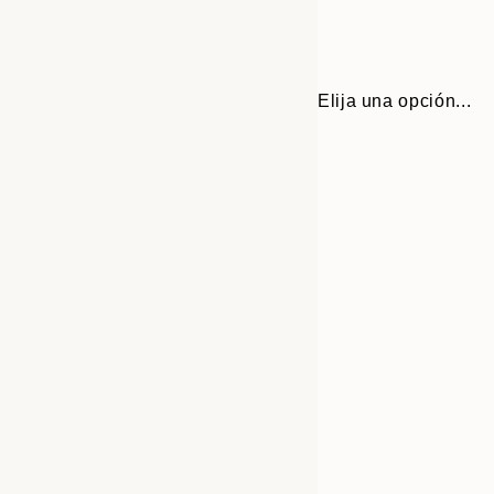
Elija una opción...
30x40 cm
50x70 cm