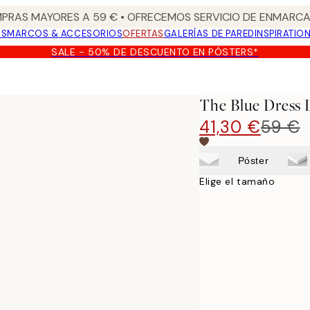
PRAS MAYORES A 59 € • OFRECEMOS SERVICIO DE ENMARCA
OS
MARCOS & ACCESORIOS
OFERTAS
GALERÍAS DE PARED
INSPIRATIO
SALE - 50% DE DESCUENTO EN PÓSTERS*
The Blue Dress 
41,30 €
59 €
Póster
Elige el tamaño