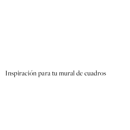
50%*
Abstract Green Shapes No2
Desde 6,50 €
13 €
Inspiración para tu mural de cuadros