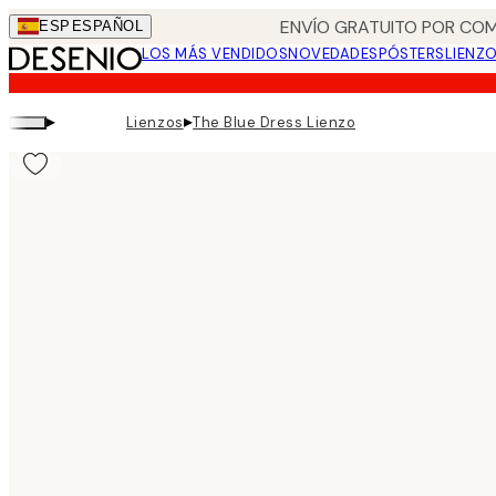
Skip
ENVÍO GRATUITO POR COM
ESP
ESPAÑOL
to
LOS MÁS VENDIDOS
NOVEDADES
PÓSTERS
LIENZ
main
content.
▸
▸
Lienzos
The Blue Dress Lienzo