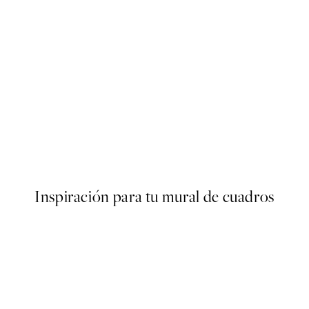
50%*
er
Shifting Grounds Poster
13,73 €
27,45 €
Inspiración para tu mural de cuadros