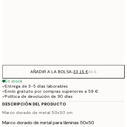
33,1
40x50 cm
33,1
50x50 cm
38,2
50x70 cm
44,
56,9
70x100 cm
AÑADIR A LA BOLSA
-
33,15 €
39 €
En stock
Entrega de 3-5 días laborables
Envío gratuito por compras superiores a 59 €
Política de devolución de 90 días
DESCRIPCIÓN DEL PRODUCTO
Marco dorado de metal 50x50 cm
Marco dorado de metal para láminas 50x50