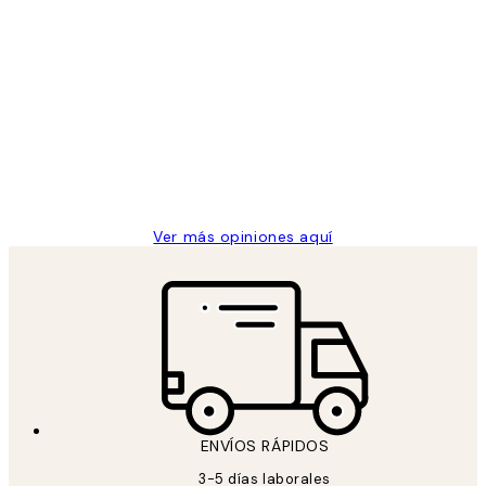
Comprador verificado
Opiniones
de
He comprado más de una vez en
los
Desenio, ha ido siempre muy bien!
clientes
9 jun
Concepció C
Ver más opiniones aquí
ENVÍOS RÁPIDOS
3-5 días laborales