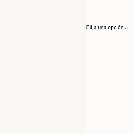
Elija una opción...
Frame
50x50 cm
options