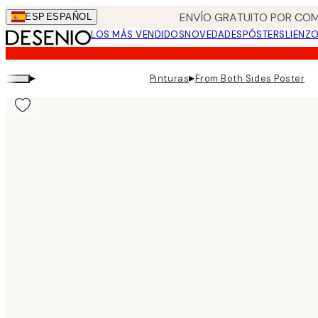
Skip
ENVÍO GRATUITO POR COM
ESP
ESPAÑOL
to
LOS MÁS VENDIDOS
NOVEDADES
PÓSTERS
LIENZ
main
content.
▸
▸
Pinturas
From Both Sides Poster