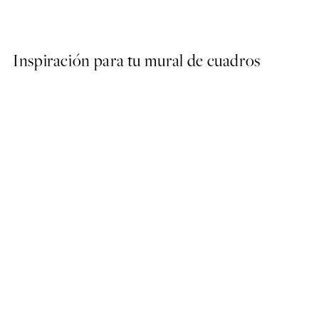
Desde 3,98 €
7,95 €
Inspiración para tu mural de cuadros