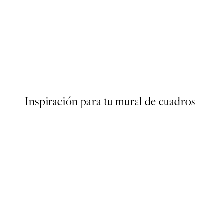
50%*
r
Elegant Vase Poster
Desde 6,50 €
13 €
Inspiración para tu mural de cuadros