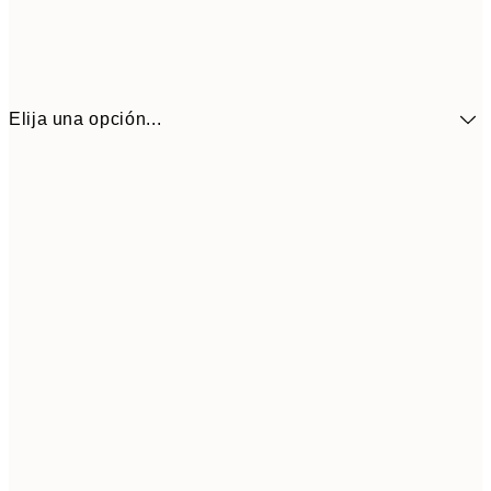
Elija una opción...
9,
30x40 cm
19,