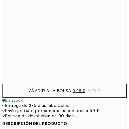
13,7
40x50 cm
27,
13,7
50x50 cm
27,
16,2
50x70 cm
32,
24,5
70x100 cm
Frame
options
AÑADIR A LA BOLSA
-
9,98 €
19,95 €
En stock
Entrega de 3-5 días laborables
Envío gratuito por compras superiores a 59 €
Política de devolución de 90 días
DESCRIPCIÓN DEL PRODUCTO