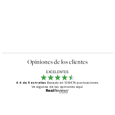
Opiniones de los clientes
EXCELENTES
4.4 de 5 estrellas
Basado en 108474 puntuaciones.
Ve algunas de las opiniones aquí.
Comprador verificado
Opiniones
de
He comprado más de una vez en