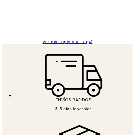
los
Desenio, ha ido siempre muy bien!
clientes
9 jun
Concepció C
Ver más opiniones aquí
ENVÍOS RÁPIDOS
3-5 días laborales