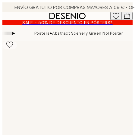
Skip
to
main
SALE - 50% DE DESCUENTO EN PÓSTERS*
content.
▸
▸
Pósters
Abstract Scenery Green No1 Poster
Product
images