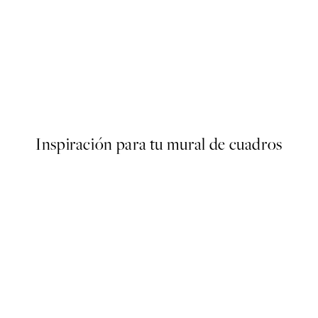
50%*
r
Hummingbirds Painting Post
Desde 6,50 €
13 €
Inspiración para tu mural de cuadros