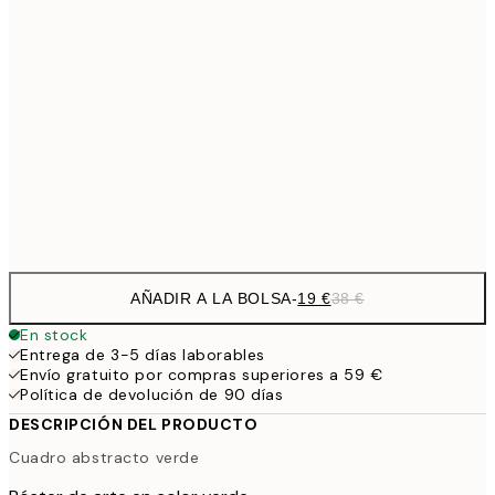
1
50x70 cm
27,2
70x100 cm
54,
59,5
100x150 cm
1
Frame
options
AÑADIR A LA BOLSA
-
19 €
38 €
En stock
Entrega de 3-5 días laborables
Envío gratuito por compras superiores a 59 €
Política de devolución de 90 días
DESCRIPCIÓN DEL PRODUCTO
Cuadro abstracto verde