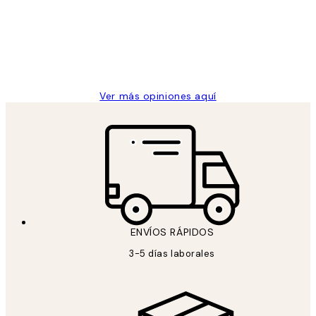
los
Desenio, ha ido siempre muy bien!
clientes
9 jun
Concepció C
Ver más opiniones aquí
ENVÍOS RÁPIDOS
3-5 días laborales