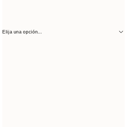
Elija una opción...
10,9
30x40 cm
21,