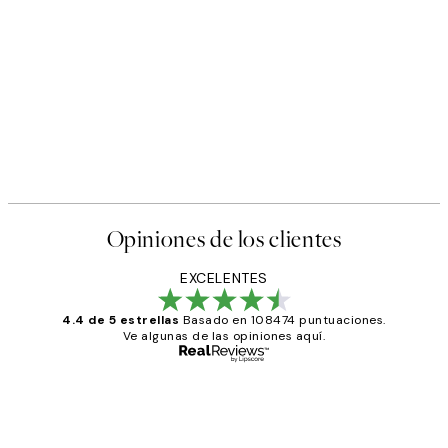
Opiniones de los clientes
EXCELENTES
4.4 de 5 estrellas
Basado en 108474 puntuaciones.
Ve algunas de las opiniones aquí.
Comprador verificado
Opiniones
de
He comprado más de una vez en