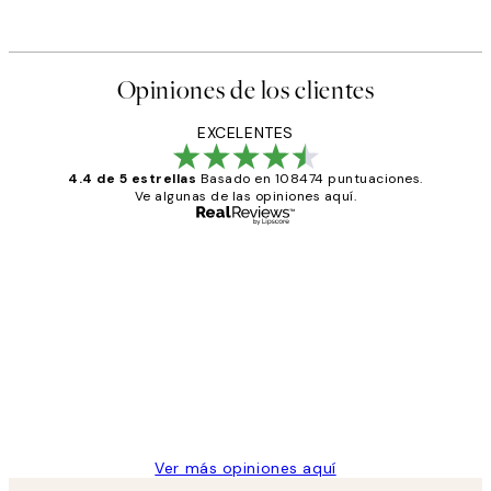
Opiniones de los clientes
EXCELENTES
4.4 de 5 estrellas
Basado en 108474 puntuaciones.
Ve algunas de las opiniones aquí.
Comprador verificado
Opiniones
de
He comprado más de una vez en
los
Desenio, ha ido siempre muy bien!
clientes
9 jun
Concepció C
Ver más opiniones aquí