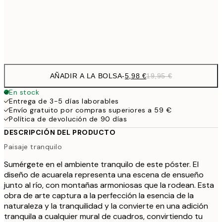
32,
Frame
options
AÑADIR A LA BOLSA
-
5,98 €
19,95 €
En stock
Entrega de 3-5 días laborables
Envío gratuito por compras superiores a 59 €
Política de devolución de 90 días
DESCRIPCIÓN DEL PRODUCTO
Paisaje tranquilo
Sumérgete en el ambiente tranquilo de este póster. El
diseño de acuarela representa una escena de ensueño
junto al río, con montañas armoniosas que la rodean. Esta
obra de arte captura a la perfección la esencia de la
naturaleza y la tranquilidad y la convierte en una adición
tranquila a cualquier mural de cuadros, convirtiendo tu