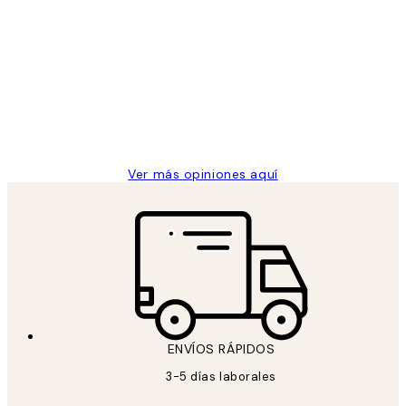
Opiniones
de
He comprado más de una vez en
los
Desenio, ha ido siempre muy bien!
clientes
9 jun
Concepció C
Ver más opiniones aquí
ENVÍOS RÁPIDOS
3-5 días laborales