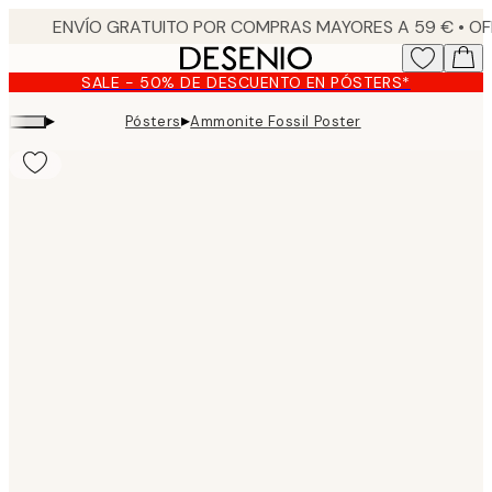
Skip
to
main
SALE - 50% DE DESCUENTO EN PÓSTERS*
content.
▸
▸
Pósters
Ammonite Fossil Poster
Product
images