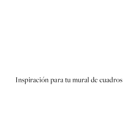
50%*
Turtle on the Beach Poster
Desde 6,50 €
13 €
Inspiración para tu mural de cuadros