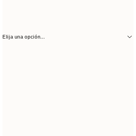
Elija una opción...
6,
21x30 cm