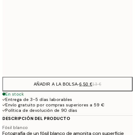
9,
30x40 cm
19,
16,2
50x70 cm
32,
24,5
70x100 cm
Frame
options
AÑADIR A LA BOLSA
-
6,50 €
13 €
En stock
Entrega de 3-5 días laborables
Envío gratuito por compras superiores a 59 €
Política de devolución de 90 días
DESCRIPCIÓN DEL PRODUCTO
Fósil blanco
Fotografía de un fósil blanco de amonita con superficie