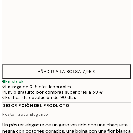
30x40 cm
19,9
50x70 cm
32,4
Frame
options
AÑADIR A LA BOLSA
-
7,95 €
En stock
Entrega de 3-5 días laborables
Envío gratuito por compras superiores a 59 €
Política de devolución de 90 días
DESCRIPCIÓN DEL PRODUCTO
Póster Gato Elegante
Un póster elegante de un gato vestido con una chaqueta
negra con botones dorados, una boina con una flor blanca