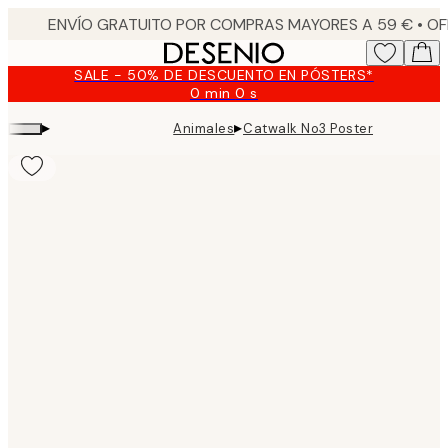
Skip
to
main
SALE - 50% DE DESCUENTO EN PÓSTERS*
content.
0 min
0 s
Válido
hasta:
▸
▸
Animales
Catwalk No3 Poster
2026-
08-
09
Product