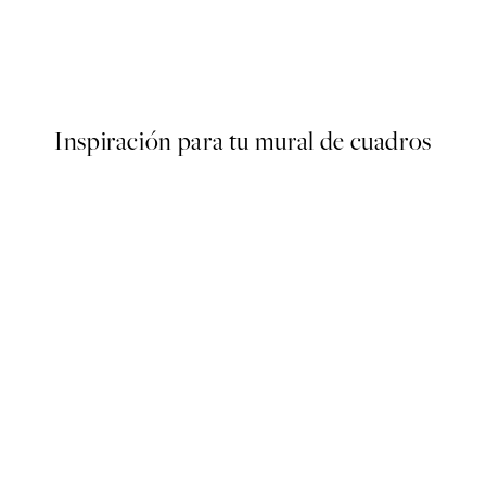
50%*
Monet - Woman Seated under
Desde 6,50 €
13 €
Inspiración para tu mural de cuadros