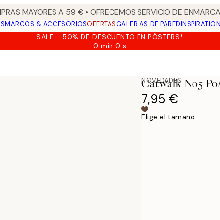
PRAS MAYORES A 59 € • OFRECEMOS SERVICIO DE ENMARCA
OS
MARCOS & ACCESORIOS
OFERTAS
GALERÍAS DE PARED
INSPIRATIO
SALE - 50% DE DESCUENTO EN PÓSTERS*
0 min
0 s
Válido
hasta:
2026-
08-
NOVEDADES
Catwalk No5 Po
09
7,95 €
Elige el tamaño