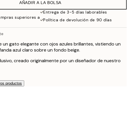
AÑADIR A LA BOLSA
19,95 €
Entrega de 3-5 días laborables
ompras superiores a
Política de devolución de 90 días
27,45 €
te
32,45 €
 un gato elegante con ojos azules brillantes, vistiendo un
49 €
fanda azul claro sobre un fondo beige.
lusivo, creado originalmente por un diseñador de nuestro
os productos