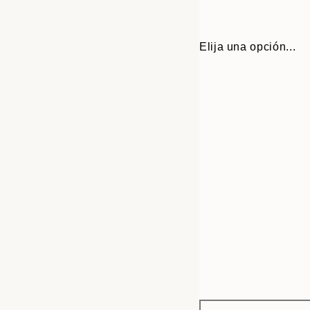
Elija una opción...
Frame
13x18 cm
options
21x30 cm