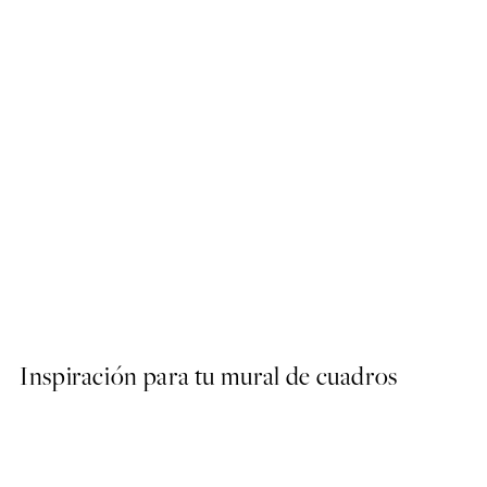
50%*
Abstract Lines and Shapes 
Desde 7,50 €
15 €
Inspiración para tu mural de cuadros