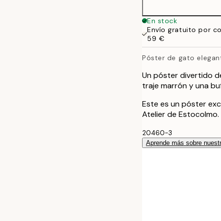
30x40 cm
En stock
Envío gratuito por c
40x50 cm
59 €
Póster de gato elegan
50x70 cm
Un póster divertido de
70x100 cm
traje marrón y una bu
Este es un póster exc
Atelier de Estocolmo.
20460-3
Aprende más sobre nuestr