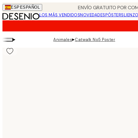
Skip
ENVÍO GRATUITO POR COM
ESP
ESPAÑOL
to
LOS MÁS VENDIDOS
NOVEDADES
PÓSTERS
LIENZ
main
content.
▸
▸
Animales
Catwalk No5 Poster