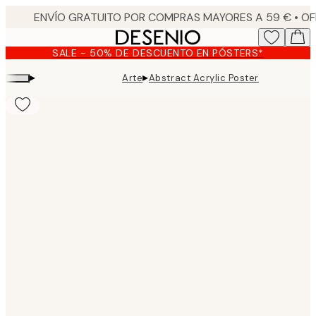
Skip
to
main
SALE - 50% DE DESCUENTO EN PÓSTERS*
content.
▸
▸
Arte
Abstract Acrylic Poster
Product
images