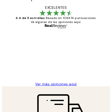
EXCELENTES
4.4 de 5 estrellas
Basado en 108474 puntuaciones.
Ve algunas de las opiniones aquí.
Comprador verificado
Opiniones
de
He comprado más de una vez en
los
Desenio, ha ido siempre muy bien!
clientes
9 jun
Concepció C
Ver más opiniones aquí