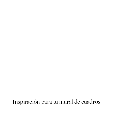
50%*
Beige Golden Flow No2 Post
Desde 9,98 €
19,95 €
Inspiración para tu mural de cuadros