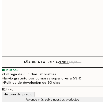
13,7
40x50 cm
27,
16,2
50x70 cm
32,
24,5
70x100 cm
Frame
options
AÑADIR A LA BOLSA
-
9,98 €
19,95 €
En stock
Entrega de 3-5 días laborables
Envío gratuito por compras superiores a 59 €
Política de devolución de 90 días
11244-5
Historia del precio
Aprende más sobre nuestros productos