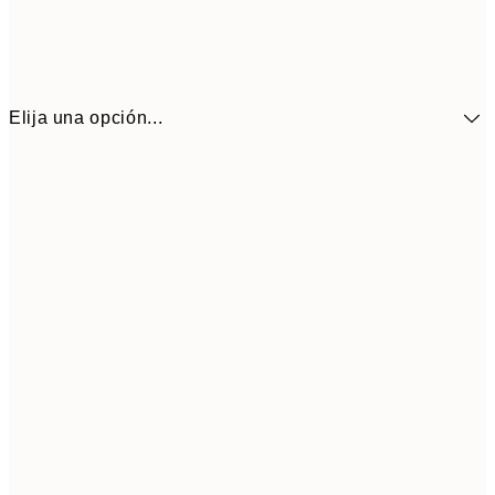
Elija una opción...
9,
30x40 cm
19,