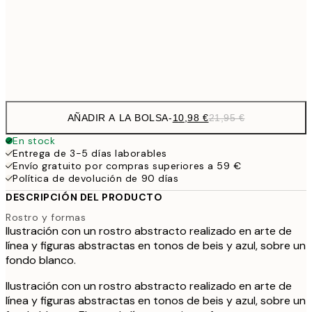
1
50x70 cm
Frame
options
AÑADIR A LA BOLSA
-
10,98 €
21,95 €
En stock
Entrega de 3-5 días laborables
Envío gratuito por compras superiores a 59 €
Política de devolución de 90 días
DESCRIPCIÓN DEL PRODUCTO
Rostro y formas
Ilustración con un rostro abstracto realizado en arte de
línea y figuras abstractas en tonos de beis y azul, sobre un
fondo blanco.
Ilustración con un rostro abstracto realizado en arte de
línea y figuras abstractas en tonos de beis y azul, sobre un