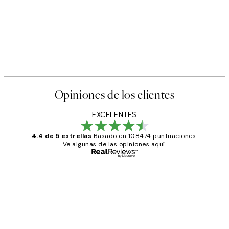
Opiniones de los clientes
EXCELENTES
4.4 de 5 estrellas
Basado en 108474 puntuaciones.
Ve algunas de las opiniones aquí.
Comprador verificado
Opiniones
de
He comprado más de una vez en
los
Desenio, ha ido siempre muy bien!
clientes