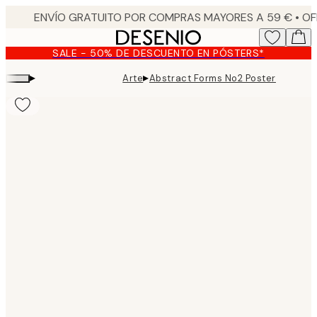
Skip
to
main
SALE - 50% DE DESCUENTO EN PÓSTERS*
content.
▸
▸
Arte
Abstract Forms No2 Poster
Product
images