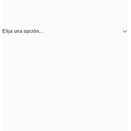
Elija una opción...
10,9
30x40 cm
21,