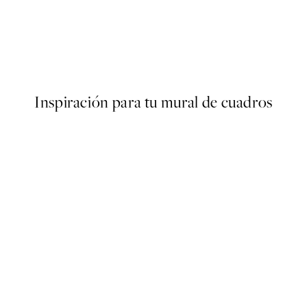
-70%
Outlet
t No2 Poster
Beige And Blue Abstract No1 
Desde 5,98 €
19,95 €
Inspiración para tu mural de cuadros