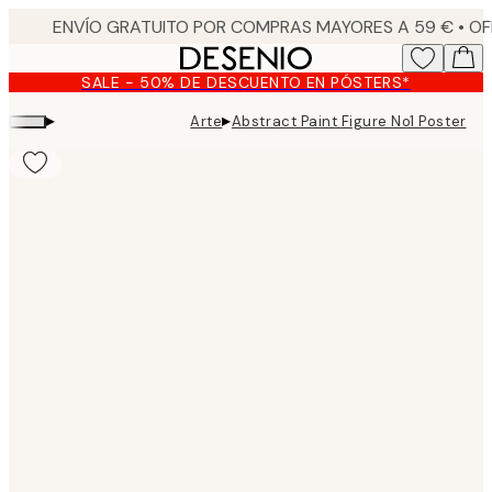
Skip
to
main
SALE - 50% DE DESCUENTO EN PÓSTERS*
content.
▸
▸
Arte
Abstract Paint Figure No1 Poster
Product
images