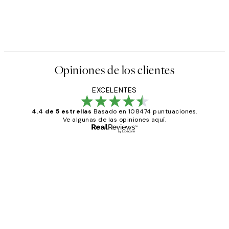
Opiniones de los clientes
EXCELENTES
4.4 de 5 estrellas
Basado en 108474 puntuaciones.
Ve algunas de las opiniones aquí.
Comprador verificado
Opiniones
de
He comprado más de una vez en
los
Desenio, ha ido siempre muy bien!
clientes
9 jun
Concepció C