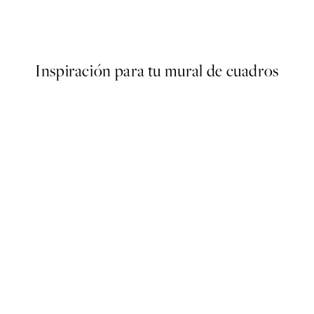
s Poster
Abstract Green Shapes No2 
Desde 6,50 €
13 €
Inspiración para tu mural de cuadros