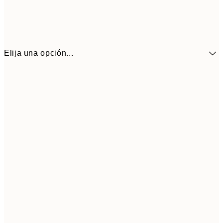
Elija una opción...
10,9
30x40 cm
21,