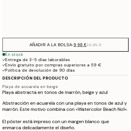
32,
Frame
options
AÑADIR A LA BOLSA
-
9,98 €
19,95 €
En stock
Entrega de 3-5 días laborables
Envío gratuito por compras superiores a 59 €
Política de devolución de 90 días
DESCRIPCIÓN DEL PRODUCTO
Playa de acuarela en beige
Playa abstracta en tonos de marrón, beige y azul
Abstracción en acuarela con una playa en tonos de azul y
marrón. Este motivo combina con «Watercolor Beach No1».
El póster está impreso con un margen blanco que
enmarca delicadamente el diseño.