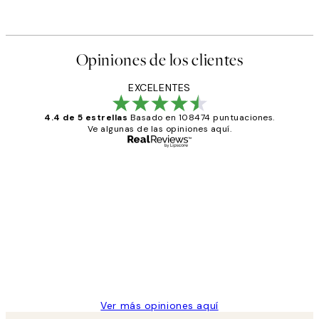
Opiniones de los clientes
EXCELENTES
4.4 de 5 estrellas
Basado en 108474 puntuaciones.
Ve algunas de las opiniones aquí.
Comprador verificado
Opiniones
de
He comprado más de una vez en
los
Desenio, ha ido siempre muy bien!
clientes
9 jun
Concepció C
Ver más opiniones aquí