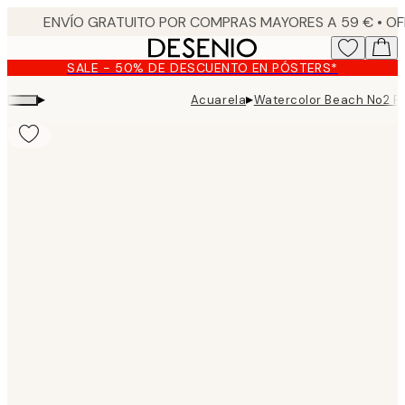
Skip
to
main
SALE - 50% DE DESCUENTO EN PÓSTERS*
content.
▸
▸
Acuarela
Watercolor Beach No2 P
Product
images