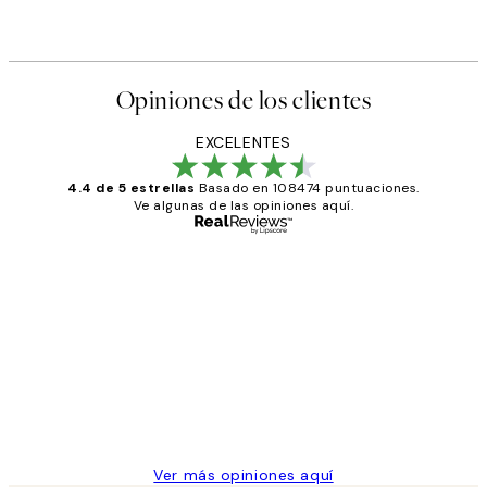
Opiniones de los clientes
EXCELENTES
4.4 de 5 estrellas
Basado en 108474 puntuaciones.
Ve algunas de las opiniones aquí.
Comprador verificado
Opiniones
de
He comprado más de una vez en
los
Desenio, ha ido siempre muy bien!
clientes
9 jun
Concepció C
Ver más opiniones aquí