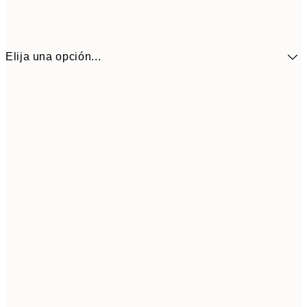
Elija una opción...
10,9
30x40 cm
21,