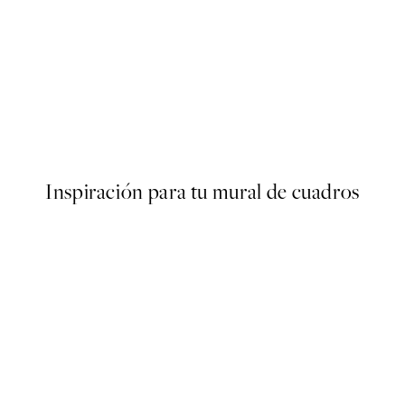
50%*
No2 Poster
More Amore Por Favor Poste
Desde 3,98 €
7,95 €
Inspiración para tu mural de cuadros