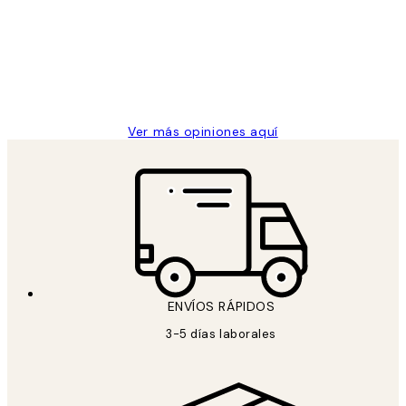
He comprado más de una vez en
los
Desenio, ha ido siempre muy bien!
clientes
9 jun
Concepció C
Ver más opiniones aquí
ENVÍOS RÁPIDOS
3-5 días laborales