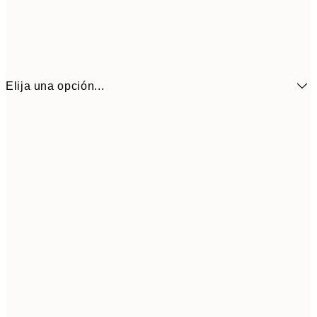
Elija una opción...
6,
21x30 cm