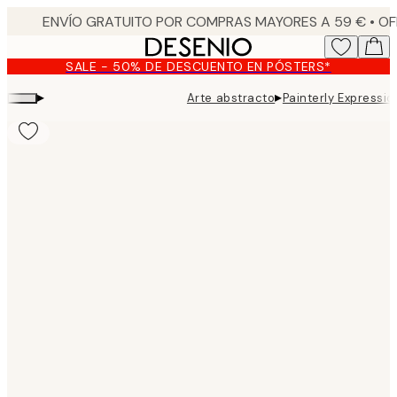
Skip
to
main
SALE - 50% DE DESCUENTO EN PÓSTERS*
content.
▸
▸
Arte abstracto
Painterly Expressio
Product
images