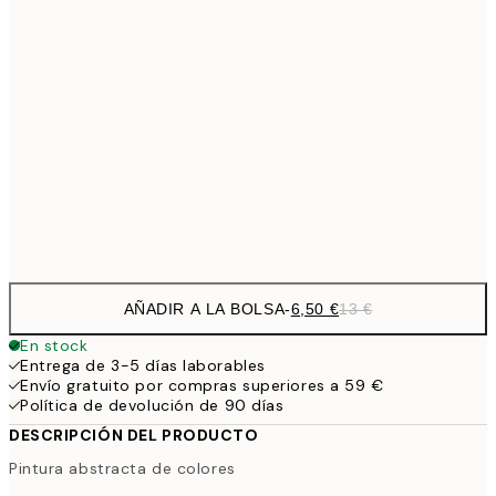
9,
30x40 cm
19,
16,2
50x70 cm
32,
24,5
70x100 cm
Frame
options
AÑADIR A LA BOLSA
-
6,50 €
13 €
En stock
Entrega de 3-5 días laborables
Envío gratuito por compras superiores a 59 €
Política de devolución de 90 días
DESCRIPCIÓN DEL PRODUCTO
Pintura abstracta de colores