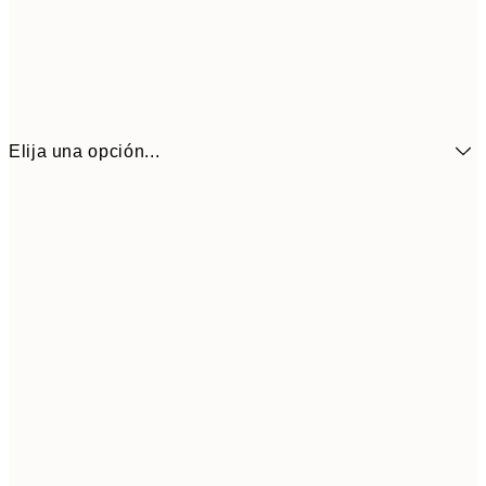
Elija una opción...
7,
21x30 cm