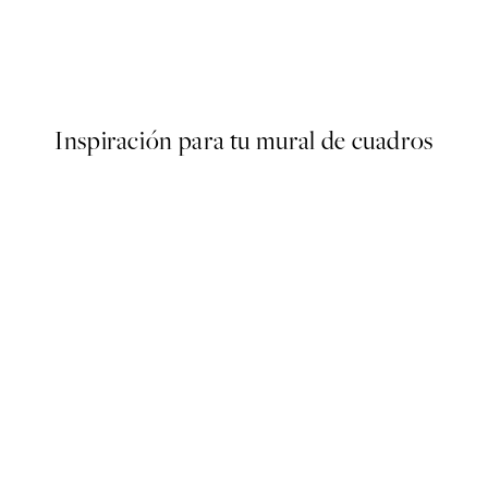
50%*
er
Bordeaux Vase Poster
Desde 10,98 €
21,95 €
Inspiración para tu mural de cuadros