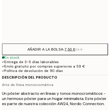
15,2
40x50 cm
30,
Frame
options
AÑADIR A LA BOLSA
-
7,50 €
15 €
En stock
Entrega de 3-5 días laborables
Envío gratuito por compras superiores a 59 €
Política de devolución de 90 días
DESCRIPCIÓN DEL PRODUCTO
Arte de línea monocromática
Un póster abstracto en líneas y tonos monocromáticos -
un hermoso póster para un hogar minimalista. Este póster
es parte de nuestra colección AW24, Nordic Connection.