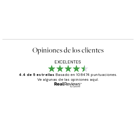
Opiniones de los clientes
EXCELENTES
4.4 de 5 estrellas
Basado en 108474 puntuaciones.
Ve algunas de las opiniones aquí.
Comprador verificado
Opiniones
de
He comprado más de una vez en
los
Desenio, ha ido siempre muy bien!
clientes
9 jun