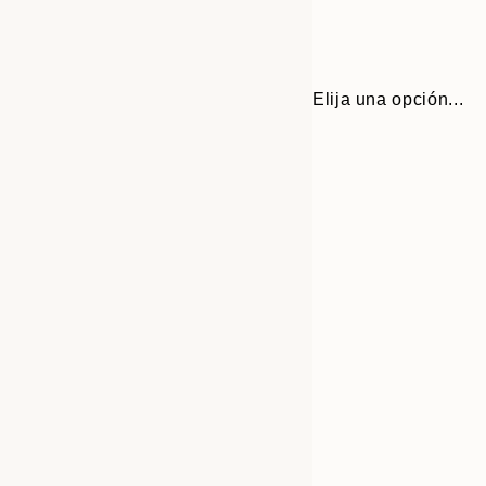
Elija una opción...
Frame
70x100 cm
options