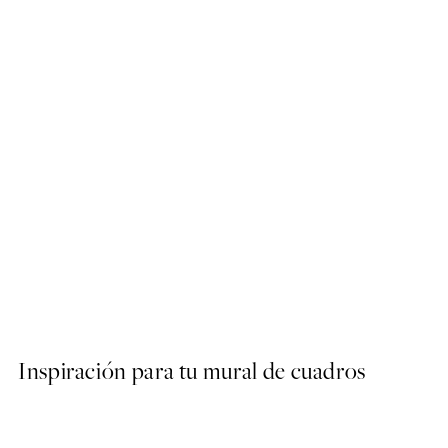
-70%
Outlet
Beige Sand Dunes Poster
Desde 3,28 €
10,95 €
Inspiración para tu mural de cuadros