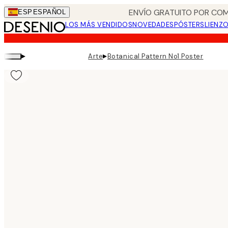
Skip
ENVÍO GRATUITO POR COM
ESP
ESPAÑOL
to
LOS MÁS VENDIDOS
NOVEDADES
PÓSTERS
LIENZ
main
content.
▸
▸
Arte
Botanical Pattern No1 Poster