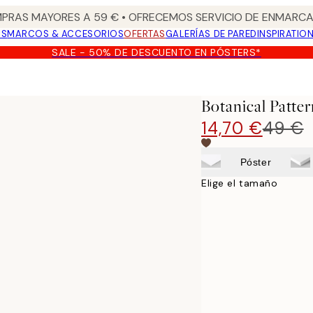
PRAS MAYORES A 59 € • OFRECEMOS SERVICIO DE ENMARCA
OS
MARCOS & ACCESORIOS
OFERTAS
GALERÍAS DE PARED
INSPIRATIO
SALE - 50% DE DESCUENTO EN PÓSTERS*
Botanical Patte
14,70 €
49 €
Póster
Elige el tamaño