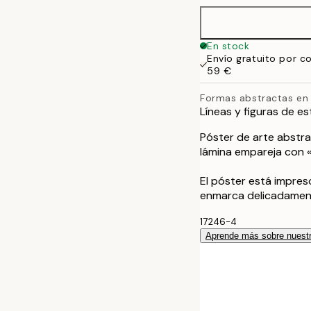
En stock
Envío gratuito por c
59 €
Formas abstractas en 
Líneas y figuras de es
Póster de arte abstrac
lámina empareja con «
El póster está impre
enmarca delicadament
17246-4
Aprende más sobre nuestr