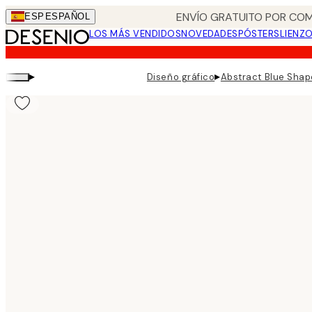
Skip
ENVÍO GRATUITO POR COM
ESP
ESPAÑOL
to
LOS MÁS VENDIDOS
NOVEDADES
PÓSTERS
LIENZ
main
content.
▸
▸
Diseño gráfico
Abstract Blue Shap