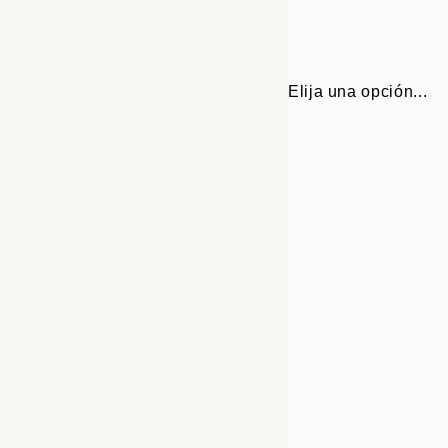
Elija una opción...
Frame
21x30 cm
options
50x70 cm