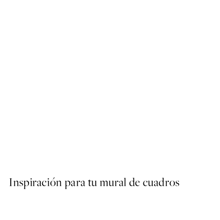
50%*
White Botanical Poster
Desde 6,50 €
13 €
Inspiración para tu mural de cuadros