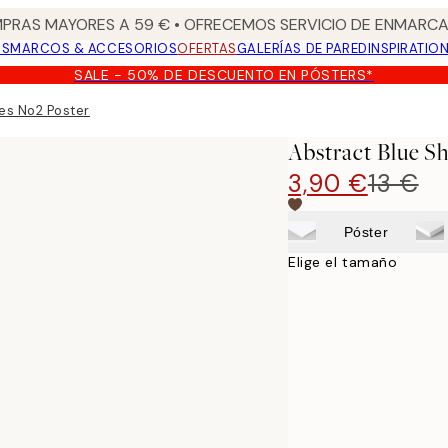
PRAS MAYORES A 59 € • OFRECEMOS SERVICIO DE ENMARCA
OS
MARCOS & ACCESORIOS
OFERTAS
GALERÍAS DE PARED
INSPIRATIO
SALE - 50% DE DESCUENTO EN PÓSTERS*
es No2 Poster
Abstract Blue S
3,90 €
13 €
Póster
Elige el tamaño