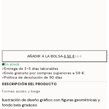
9,
30x40 cm
19,
16,2
50x70 cm
32,
Frame
options
AÑADIR A LA BOLSA
-
6,50 €
13 €
En stock
Entrega de 3-5 días laborables
Envío gratuito por compras superiores a 59 €
Política de devolución de 90 días
DESCRIPCIÓN DEL PRODUCTO
Formas azules y beige
Ilustración de diseño gráfico con figuras geométricas y
fondo beis grisáceo