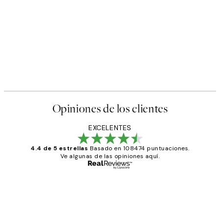
Opiniones de los clientes
EXCELENTES
4.4 de 5 estrellas
Basado en 108474 puntuaciones.
Ve algunas de las opiniones aquí.
Comprador verificado
Opiniones
de
He comprado más de una vez en
los
Desenio, ha ido siempre muy bien!