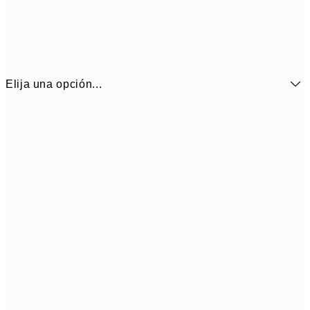
Elija una opción...
6,
21x30 cm