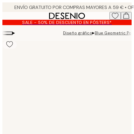
Skip
to
main
SALE - 50% DE DESCUENTO EN PÓSTERS*
content.
▸
▸
Diseño gráfico
Blue Geometric Pos
Product
images