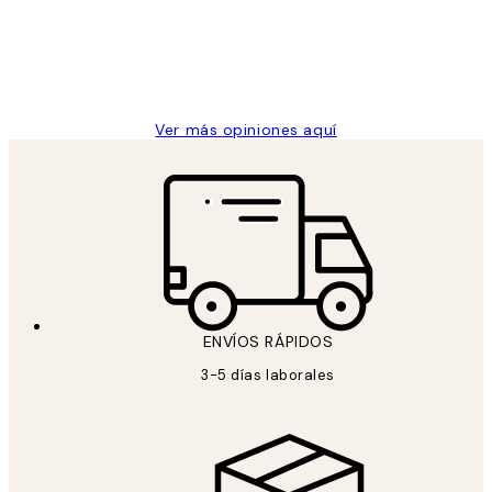
clientes
9 jun
Concepció C
Ver más opiniones aquí
ENVÍOS RÁPIDOS
3-5 días laborales