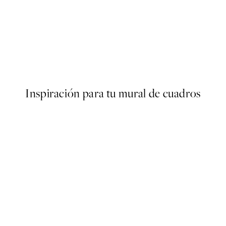
50%*
ster
Wooden Boat Poster
Desde 9,98 €
19,95 €
Inspiración para tu mural de cuadros