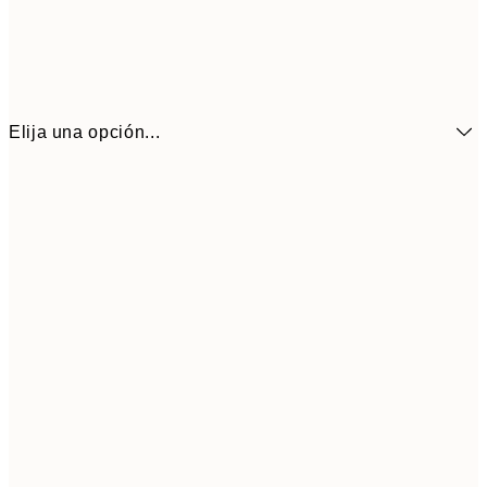
Elija una opción...
7,
21x30 cm