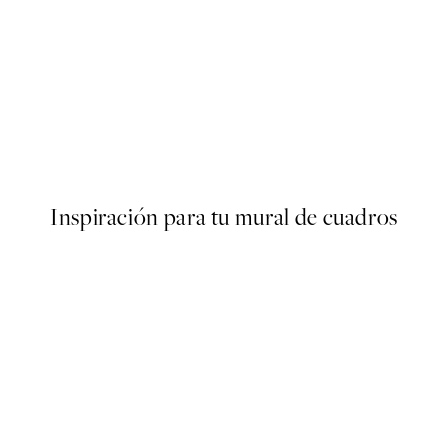
50%*
r
Vintage Sea Turtle Poster
Desde 3,98 €
7,95 €
Inspiración para tu mural de cuadros