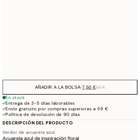
10,9
30x40 cm
21,
1
50x70 cm
27,2
70x100 cm
54,
Frame
options
AÑADIR A LA BOLSA
-
7,50 €
15 €
En stock
Entrega de 3-5 días laborables
Envío gratuito por compras superiores a 59 €
Política de devolución de 90 días
DESCRIPCIÓN DEL PRODUCTO
Verdor de acuarela azul
Acuarela azul de inspiración floral