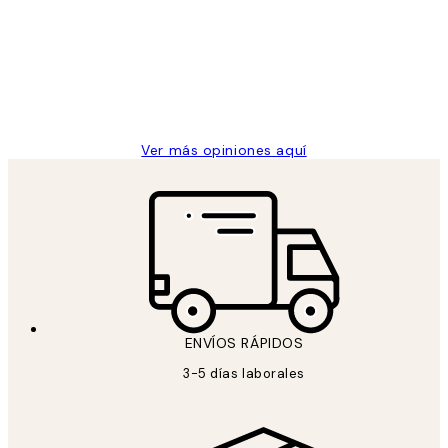
de
He comprado más de una vez en
los
Desenio, ha ido siempre muy bien!
clientes
9 jun
Concepció C
Ver más opiniones aquí
ENVÍOS RÁPIDOS
3-5 días laborales