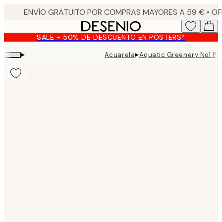
Skip
to
main
SALE - 50% DE DESCUENTO EN PÓSTERS*
content.
▸
▸
Acuarela
Aquatic Greenery No1 Po
Product
images