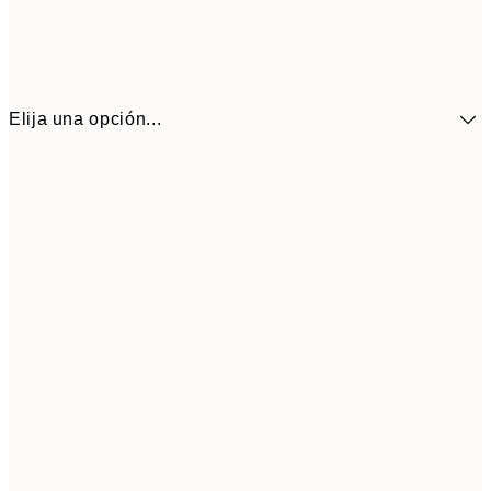
Elija una opción...
9,
30x40 cm
19,