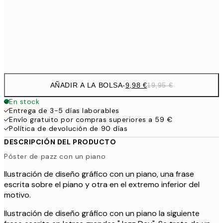
16,2
50x70 cm
32,
Frame
options
AÑADIR A LA BOLSA
-
9,98 €
19,95 €
En stock
Entrega de 3-5 días laborables
Envío gratuito por compras superiores a 59 €
Política de devolución de 90 días
DESCRIPCIÓN DEL PRODUCTO
Póster de pazz con un piano
Ilustración de diseño gráfico con un piano, una frase
escrita sobre el piano y otra en el extremo inferior del
motivo.
Ilustración de diseño gráfico con un piano la siguiente