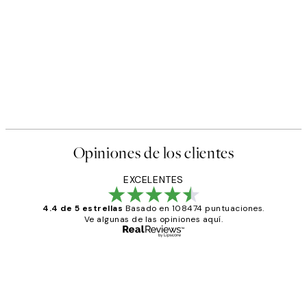
Opiniones de los clientes
EXCELENTES
4.4 de 5 estrellas
Basado en 108474 puntuaciones.
Ve algunas de las opiniones aquí.
Comprador verificado
Opiniones
de
He comprado más de una vez en
Desenio, ha ido siempre muy bien!