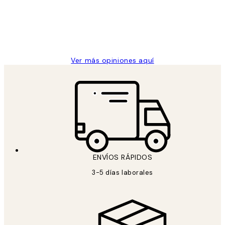
los
clientes
9 jun
Concepció C
Ver más opiniones aquí
ENVÍOS RÁPIDOS
3-5 días laborales