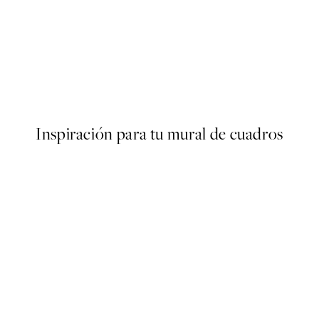
50%*
oster
Cup of Cortado Poster
Desde 6,50 €
13 €
Inspiración para tu mural de cuadros