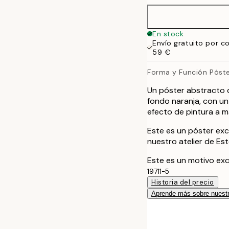
70x100 cm
En stock
Envío gratuito por c
100x150 cm
59 €
Forma y Función Póst
Un póster abstracto 
fondo naranja, con un 
efecto de pintura a m
Este es un póster exc
nuestro atelier de Es
Este es un motivo exc
19711-5
Historia del precio
Aprende más sobre nuestr