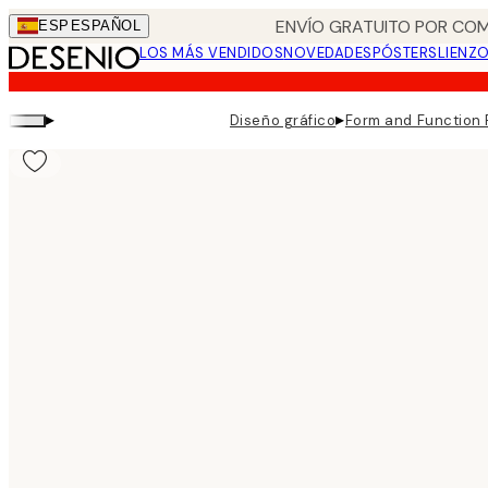
Skip
ENVÍO GRATUITO POR COM
ESP
ESPAÑOL
to
LOS MÁS VENDIDOS
NOVEDADES
PÓSTERS
LIENZ
main
content.
▸
▸
Diseño gráfico
Form and Function 