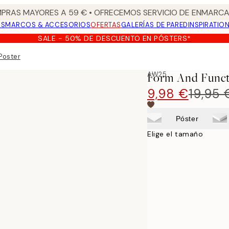
PRAS MAYORES A 59 € • OFRECEMOS SERVICIO DE ENMARCA
OS
MARCOS & ACCESORIOS
OFERTAS
GALERÍAS DE PARED
INSPIRATIO
SALE - 50% DE DESCUENTO EN PÓSTERS*
Poster
AW25
Form And Funct
9,98 €
19,95 
Póster
Elige el tamaño