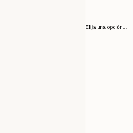
Elija una opción...
Frame
30x40 cm
options
50x70 cm