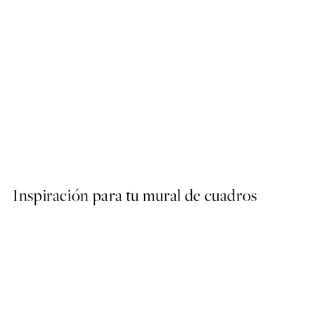
50%*
AW25
John Singer Sargent - Thist
Desde 9,98 €
19,95 €
Inspiración para tu mural de cuadros