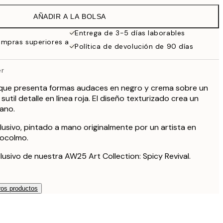
32,45 €
AÑADIR A LA BOLSA
24,50 €
49 €
Entrega de 3-5 días laborables
ompras superiores a
59,50 €
Política de devolución de 90 días
119 €
er
que presenta formas audaces en negro y crema sobre un
sutil detalle en línea roja. El diseño texturizado crea un
ano.
lusivo, pintado a mano originalmente por un artista en
tocolmo.
lusivo de nuestra AW25 Art Collection: Spicy Revival.
os productos