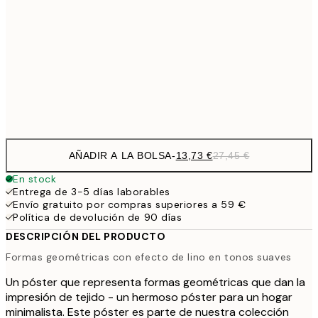
16,2
50x70 cm
32,
59,5
100x150 cm
1
Frame
options
AÑADIR A LA BOLSA
-
13,73 €
27,45 €
En stock
Entrega de 3-5 días laborables
Envío gratuito por compras superiores a 59 €
Política de devolución de 90 días
DESCRIPCIÓN DEL PRODUCTO
Formas geométricas con efecto de lino en tonos suaves
Un póster que representa formas geométricas que dan la
impresión de tejido - un hermoso póster para un hogar
minimalista. Este póster es parte de nuestra colección