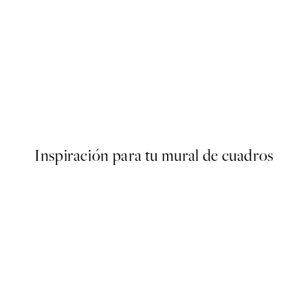
50%*
Cup of Cafe Latte Poster
Desde 6,50 €
13 €
Inspiración para tu mural de cuadros