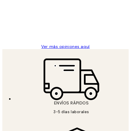
de
He comprado más de una vez en
los
Desenio, ha ido siempre muy bien!
clientes
9 jun
Concepció C
Ver más opiniones aquí
ENVÍOS RÁPIDOS
3-5 días laborales