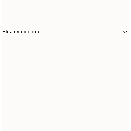
Elija una opción...
13,7
50x50 cm
27,