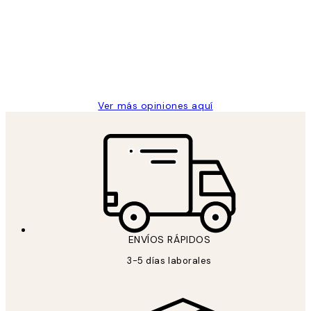
de
He comprado más de una vez en
los
Desenio, ha ido siempre muy bien!
clientes
9 jun
Concepció C
Ver más opiniones aquí
ENVÍOS RÁPIDOS
3-5 días laborales