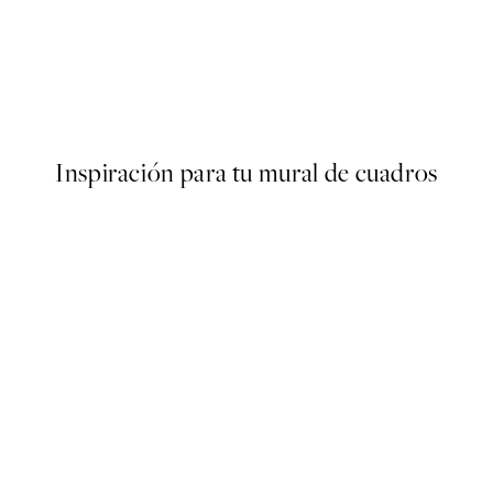
50%*
Liquid Shapes No1 Poster
Desde 9,98 €
19,95 €
Inspiración para tu mural de cuadros