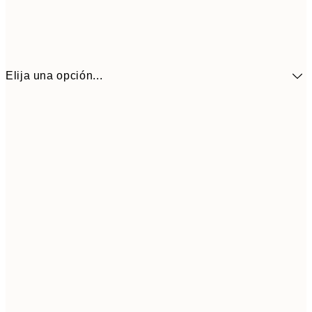
Elija una opción...
9,
30x40 cm
19,