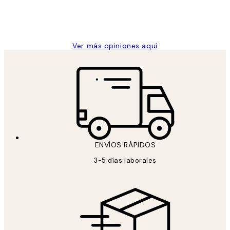
clientes
9 jun
Concepció C
Ver más opiniones aquí
ENVÍOS RÁPIDOS
3-5 días laborales