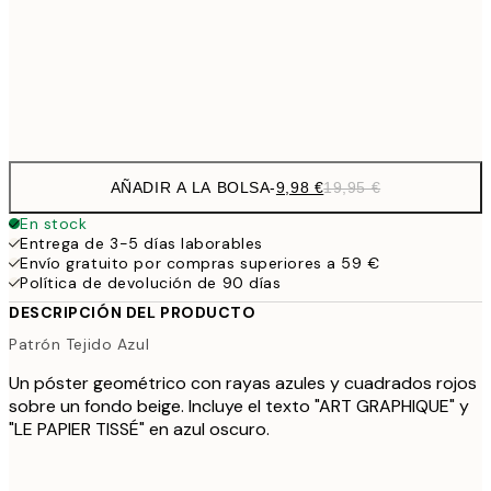
16,2
50x70 cm
32,
Frame
options
AÑADIR A LA BOLSA
-
9,98 €
19,95 €
En stock
Entrega de 3-5 días laborables
Envío gratuito por compras superiores a 59 €
Política de devolución de 90 días
DESCRIPCIÓN DEL PRODUCTO
Patrón Tejido Azul
Un póster geométrico con rayas azules y cuadrados rojos
sobre un fondo beige. Incluye el texto "ART GRAPHIQUE" y
"LE PAPIER TISSÉ" en azul oscuro.