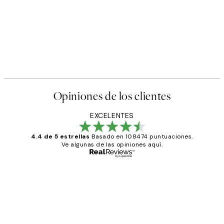
Opiniones de los clientes
EXCELENTES
4.4 de 5 estrellas
Basado en 108474 puntuaciones.
Ve algunas de las opiniones aquí.
Comprador verificado
Opiniones
de
He comprado más de una vez en
los
Desenio, ha ido siempre muy bien!