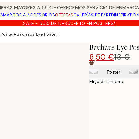
PRAS MAYORES A 59 € • OFRECEMOS SERVICIO DE ENMARCA
OS
MARCOS & ACCESORIOS
OFERTAS
GALERÍAS DE PARED
INSPIRATIO
SALE - 50% DE DESCUENTO EN PÓSTERS*
▸
 Poster
Bauhaus Eye Poster
Bauhaus Eye Pos
6,50 €
13 €
Póster
Elige el tamaño