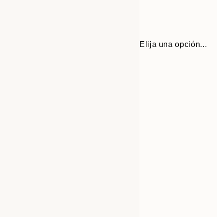
Elija una opción...
Frame
21x30 cm
options
30x40 cm