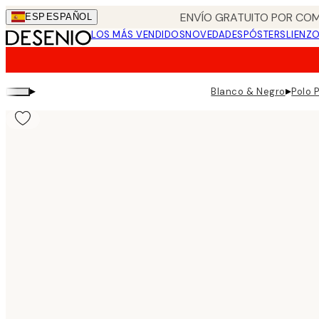
Skip
ENVÍO GRATUITO POR COM
ESP
ESPAÑOL
to
LOS MÁS VENDIDOS
NOVEDADES
PÓSTERS
LIENZ
main
content.
▸
▸
Blanco & Negro
Polo 