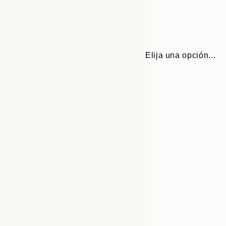
Elija una opción...
Frame
30x40 cm
options