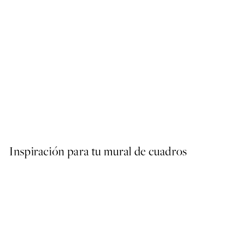
50%*
Basketball Score Poster
Desde 9,98 €
19,95 €
Inspiración para tu mural de cuadros