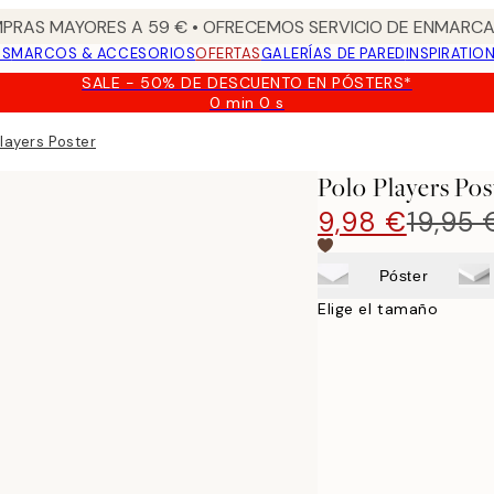
PRAS MAYORES A 59 € • OFRECEMOS SERVICIO DE ENMARCA
OS
MARCOS & ACCESORIOS
OFERTAS
GALERÍAS DE PARED
INSPIRATIO
SALE - 50% DE DESCUENTO EN PÓSTERS*
0 min
0 s
Válido
hasta:
Players Poster
2026-
08-
Polo Players Pos
09
9,98 €
19,95 
Póster
Elige el tamaño