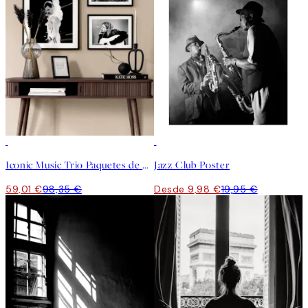
-40%
50%*
Iconic Music Trio Paquetes de pósters
Jazz Club Poster
59,01 €
98,35 €
Desde 9,98 €
19,95 €