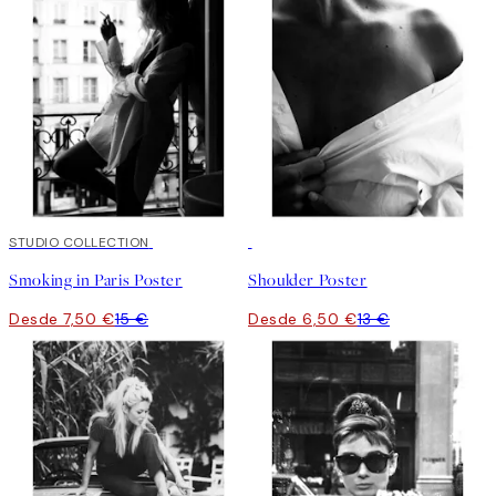
50%*
STUDIO COLLECTION
50%*
Smoking in Paris Poster
Shoulder Poster
Desde 7,50 €
15 €
Desde 6,50 €
13 €