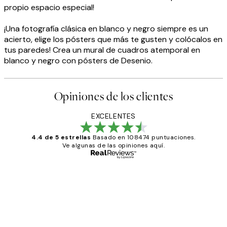
propio espacio especial!
¡Una fotografía clásica en blanco y negro siempre es un
acierto, elige los pósters que más te gusten y colócalos en
tus paredes! Crea un mural de cuadros atemporal en
blanco y negro con pósters de Desenio.
Opiniones de los clientes
EXCELENTES
4.4 de 5 estrellas
Basado en 108474 puntuaciones.
Ve algunas de las opiniones aquí.
Comprador verificado
Opiniones
de
He comprado más de una vez en
los
Desenio, ha ido siempre muy bien!
clientes