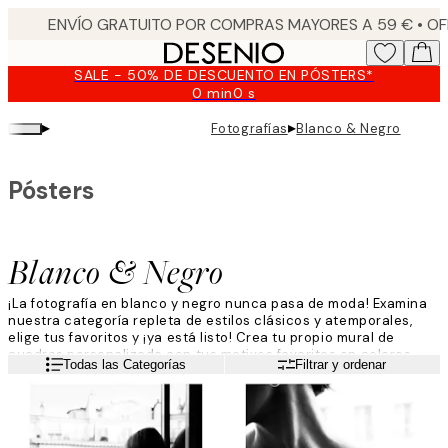
Skip
to
main
SALE - 50% DE DESCUENTO EN PÓSTERS*
content.
0 min
0 s
Válido
hasta:
▸
▸
Fotografías
Blanco & Negro
2026-
08-
09
Pósters
Blanco & Negro
¡La fotografía en blanco y negro nunca pasa de moda! Examina
nuestra categoría repleta de estilos clásicos y atemporales,
elige tus favoritos y ¡ya está listo! Crea tu propio mural de
cuadros personalizado con tus motivos favoritos en colores
Leer más
Todas las Categorías
Filtrar y ordenar
monocromos. Busca tu póster favorito entre iconos, animales y
naturaleza, todo en blanco y negro.