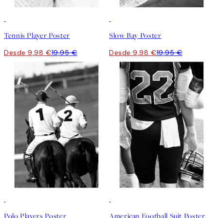
50%*
50%*
Tennis Player Poster
Slow Bay Poster
Desde 9,98 €
19,95 €
Desde 9,98 €
19,95 €
50%*
50%*
Polo Players Poster
American Football Suit Poster