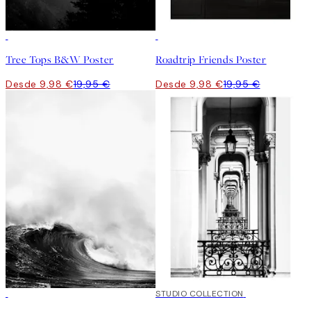
50%*
50%*
Tree Tops B&W Poster
Roadtrip Friends Poster
Desde 9,98 €
19,95 €
Desde 9,98 €
19,95 €
50%*
50%*
STUDIO COLLECTION