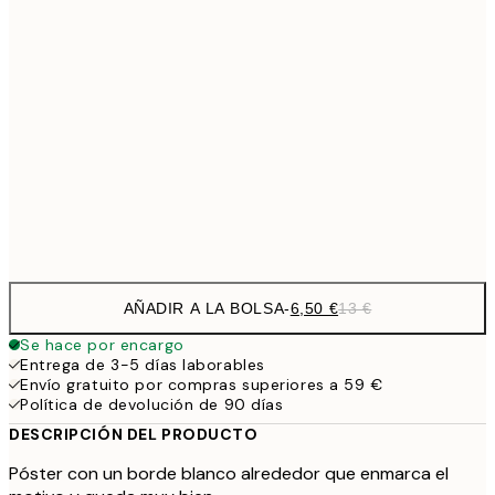
9,
30x40 cm
19,
13,7
40x50 cm
27,
16,2
50x70 cm
32,
Frame
options
AÑADIR A LA BOLSA
-
6,50 €
13 €
Se hace por encargo
Entrega de 3-5 días laborables
Envío gratuito por compras superiores a 59 €
Política de devolución de 90 días
DESCRIPCIÓN DEL PRODUCTO
Póster con un borde blanco alrededor que enmarca el