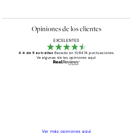
Opiniones de los clientes
EXCELENTES
4.4 de 5 estrellas
Basado en 108474 puntuaciones.
Ve algunas de las opiniones aquí.
Comprador verificado
Opiniones
de
He comprado más de una vez en
los
Desenio, ha ido siempre muy bien!
clientes
9 jun
Concepció C
Ver más opiniones aquí