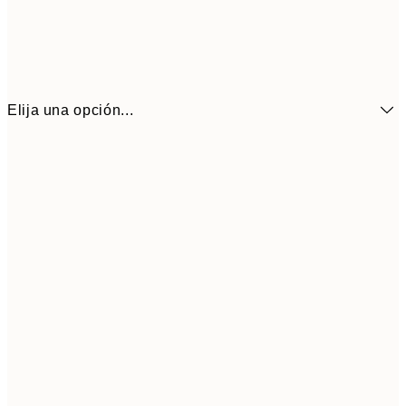
Elija una opción...
6,
21x30 cm