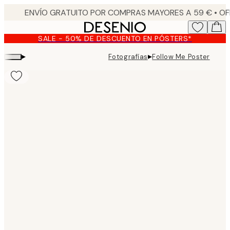
Skip
to
main
SALE - 50% DE DESCUENTO EN PÓSTERS*
content.
▸
▸
Fotografías
Follow Me Poster
Product
images