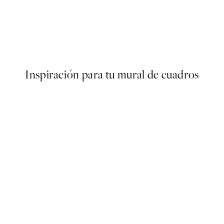
50%*
ster
Champagne Pyramid Poster
Desde 6,50 €
13 €
Inspiración para tu mural de cuadros