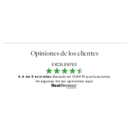
Opiniones de los clientes
EXCELENTES
4.4 de 5 estrellas
Basado en 108474 puntuaciones.
Ve algunas de las opiniones aquí.
Comprador verificado
Opiniones
de
He comprado más de una vez en
los
Desenio, ha ido siempre muy bien!
clientes