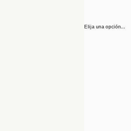
Elija una opción...
Frame
30x40 cm
options
50x70 cm