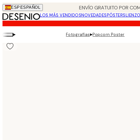
Skip
ENVÍO GRATUITO POR COM
ESP
ESPAÑOL
to
LOS MÁS VENDIDOS
NOVEDADES
PÓSTERS
LIENZ
main
content.
▸
▸
Fotografías
Popcorn Poster