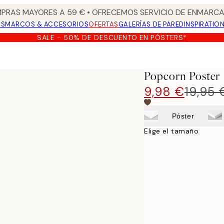
PRAS MAYORES A 59 € • OFRECEMOS SERVICIO DE ENMARCA
OS
MARCOS & ACCESORIOS
OFERTAS
GALERÍAS DE PARED
INSPIRATIO
SALE - 50% DE DESCUENTO EN PÓSTERS*
Popcorn Poster
9,98 €
19,95 
Póster
Elige el tamaño