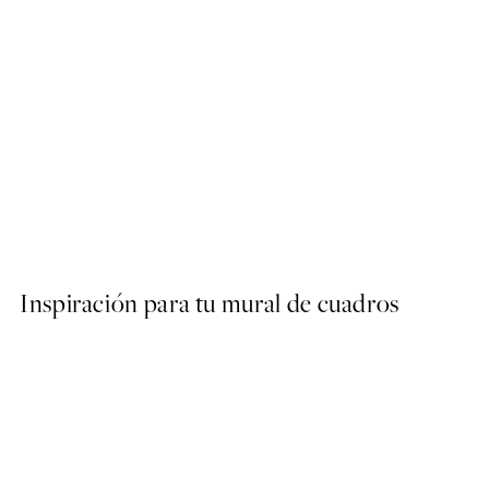
50%*
No Place Like Bed Poster
Desde 3,98 €
7,95 €
Inspiración para tu mural de cuadros