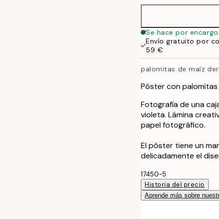
Se hace por encargo
Envío gratuito por c
59 €
palomitas de maíz de
Póster con palomitas 
Fotografía de una caj
violeta. Lámina creat
papel fotográfico.
El póster tiene un m
delicadamente el dise
17450-5
Historia del precio
Aprende más sobre nuestr