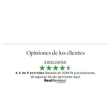
Opiniones de los clientes
EXCELENTES
4.4 de 5 estrellas
Basado en 108474 puntuaciones.
Ve algunas de las opiniones aquí.
Comprador verificado
Opiniones
de
He comprado más de una vez en
los
Desenio, ha ido siempre muy bien!