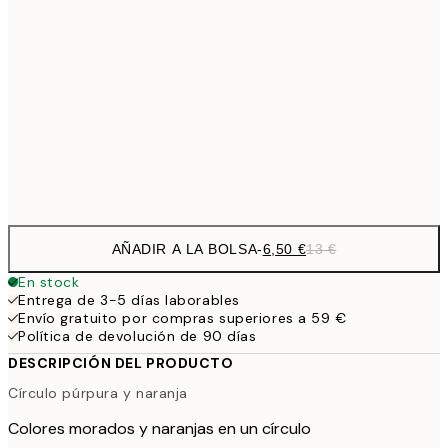
9,
30x40 cm
19,
16,2
50x70 cm
32,
Frame
options
AÑADIR A LA BOLSA
-
6,50 €
13 €
En stock
Entrega de 3-5 días laborables
Envío gratuito por compras superiores a 59 €
Política de devolución de 90 días
DESCRIPCIÓN DEL PRODUCTO
Círculo púrpura y naranja
Colores morados y naranjas en un círculo