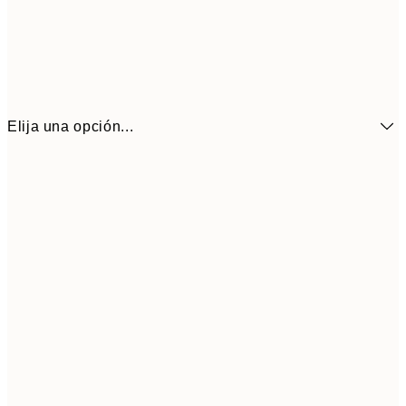
Elija una opción...
6,
21x30 cm