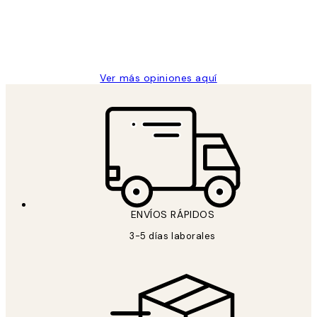
clientes
9 jun
Concepció C
Ver más opiniones aquí
ENVÍOS RÁPIDOS
3-5 días laborales