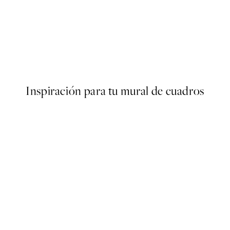
40%*
ARTISTAS DESTACADOS
Nephthys Foster - Le Homar
Desde 7,80 €
13 €
Inspiración para tu mural de cuadros