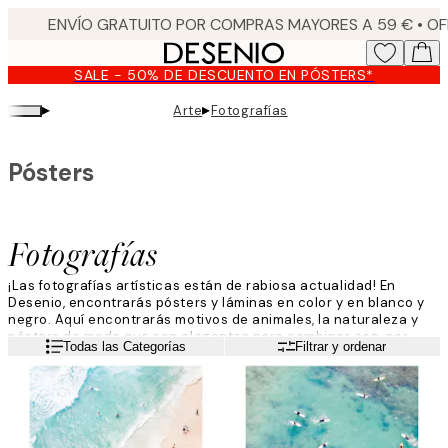
Skip
to
main
SALE - 50% DE DESCUENTO EN PÓSTERS*
content.
▸
▸
Arte
Fotografías
Pósters
Fotografías
¡Las fotografías artísticas están de rabiosa actualidad! En
Desenio, encontrarás pósters y láminas en color y en blanco y
negro. Aquí encontrarás motivos de animales, la naturaleza y
pósters de moda que son elegantes para combinar con, por
Leer más
Todas las Categorías
Filtrar y ordenar
ejemplo, un cuadro contexto.