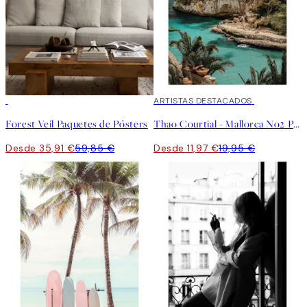
-40%
40%*
ARTISTAS DESTACADOS
Forest Veil Paquetes de Pósters
Thao Courtial - Mallorca No2 Poster
Desde 35,91 €
59,85 €
Desde 11,97 €
19,95 €