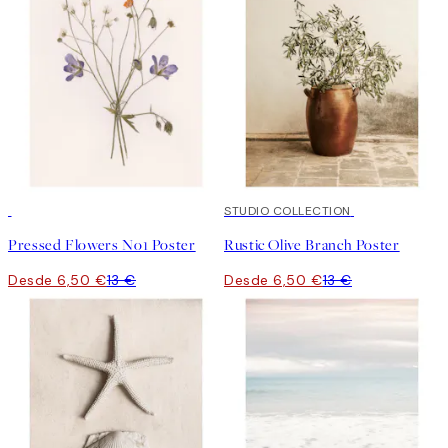
50%*
50%*
STUDIO COLLECTION
Pressed Flowers No1 Poster
Rustic Olive Branch Poster
Desde 6,50 €
13 €
Desde 6,50 €
13 €