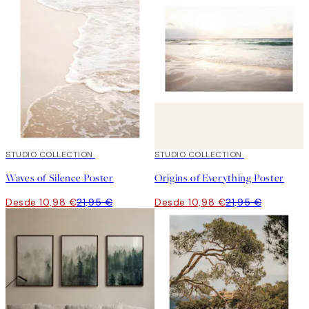
50%*
STUDIO COLLECTION
50%*
STUDIO COLLECTION
Waves of Silence Poster
Origins of Everything Poster
Desde 10,98 €
21,95 €
Desde 10,98 €
21,95 €