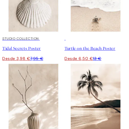
50%*
STUDIO COLLECTION
50%*
Tidal Secrets Poster
Turtle on the Beach Poster
Desde 3,98 €
7,95 €
Desde 6,50 €
13 €