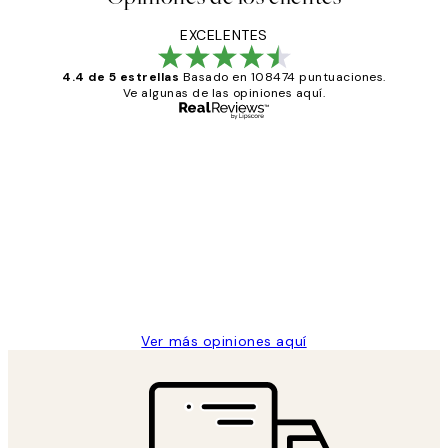
EXCELENTES
4.4 de 5 estrellas
Basado en 108474 puntuaciones.
Ve algunas de las opiniones aquí.
Comprador verificado
Opiniones
de
He comprado más de una vez en
los
Desenio, ha ido siempre muy bien!
clientes
9 jun
Concepció C
Ver más opiniones aquí