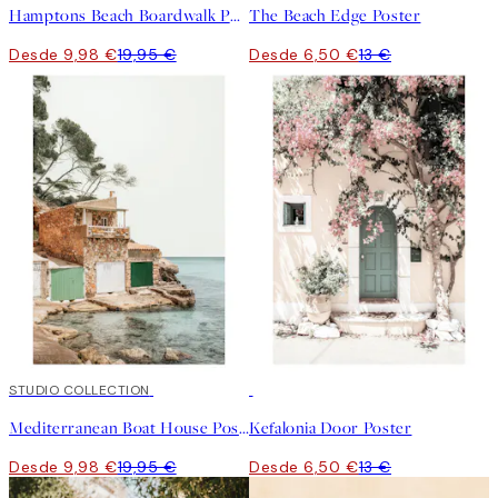
Hamptons Beach Boardwalk Poster
The Beach Edge Poster
Desde 9,98 €
19,95 €
Desde 6,50 €
13 €
50%*
STUDIO COLLECTION
50%*
Mediterranean Boat House Poster
Kefalonia Door Poster
Desde 9,98 €
19,95 €
Desde 6,50 €
13 €