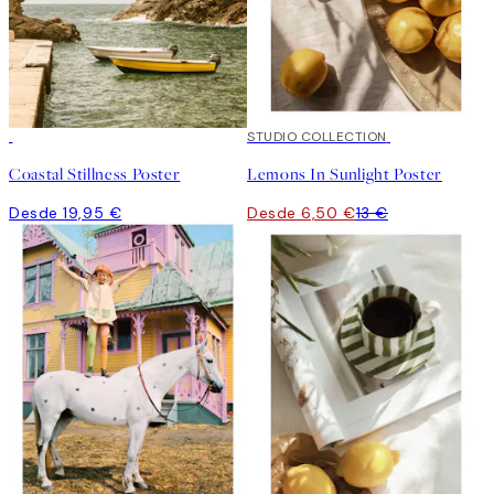
50%*
STUDIO COLLECTION
Coastal Stillness Poster
Lemons In Sunlight Poster
Desde 19,95 €
Desde 6,50 €
13 €