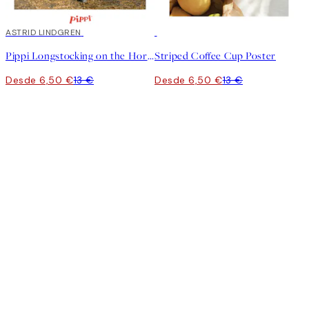
50%*
ASTRID LINDGREN
50%*
Pippi Longstocking on the Horse Poster
Striped Coffee Cup Poster
Desde 6,50 €
13 €
Desde 6,50 €
13 €