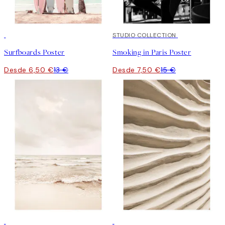
50%*
50%*
STUDIO COLLECTION
Surfboards Poster
Smoking in Paris Poster
Desde 6,50 €
13 €
Desde 7,50 €
15 €
50%*
50%*