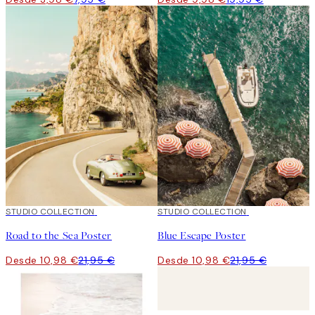
50%*
STUDIO COLLECTION
50%*
STUDIO COLLECTION
Road to the Sea Poster
Blue Escape Poster
Desde 10,98 €
21,95 €
Desde 10,98 €
21,95 €