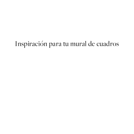
50%*
Nina Simone Poster
Desde 15,98 €
31,95 €
Inspiración para tu mural de cuadros