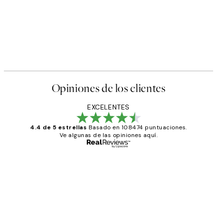
Opiniones de los clientes
EXCELENTES
4.4 de 5 estrellas
Basado en 108474 puntuaciones.
Ve algunas de las opiniones aquí.
Comprador verificado
Opiniones
de
He comprado más de una vez en
los
Desenio, ha ido siempre muy bien!
clientes