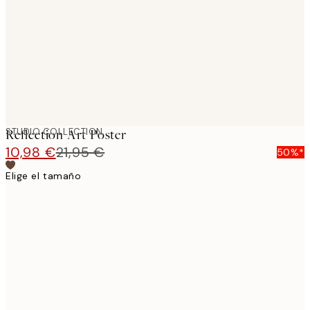
images
STUDIO COLLECTION
Reflection Art Poster
10,98 €
21,95 €
50%*
Elige el tamaño