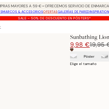
PRAS MAYORES A 59 € • OFRECEMOS SERVICIO DE ENMARCA
OS
MARCOS & ACCESORIOS
OFERTAS
GALERÍAS DE PARED
INSPIRATIO
SALE - 50% DE DESCUENTO EN PÓSTERS*
r
Sunbathing Lion
9,98 €
19,95 
Póster
Elige el tamaño