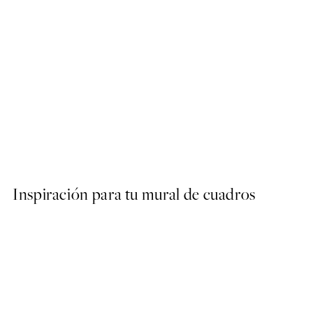
NOVEDADES
Catwalk No1 Poster
Desde 7,95 €
Inspiración para tu mural de cuadros