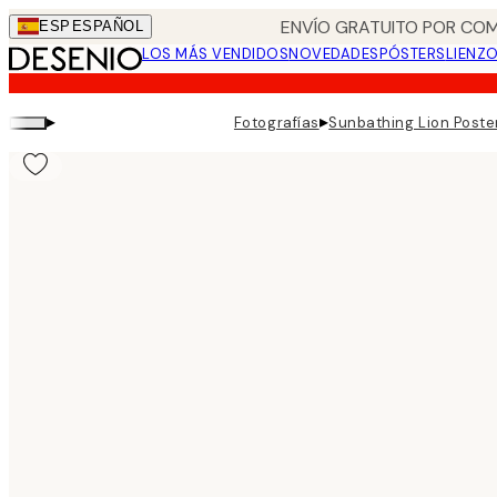
Skip
ENVÍO GRATUITO POR COM
ESP
ESPAÑOL
to
LOS MÁS VENDIDOS
NOVEDADES
PÓSTERS
LIENZ
main
content.
▸
▸
Fotografías
Sunbathing Lion Poste