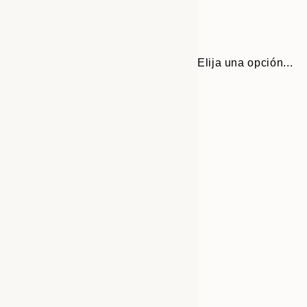
Elija una opción...
Frame
30x40 cm
options
50x70 cm