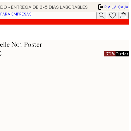
DO • ENTREGA DE 3-5 DÍAS LABORABLES
IR A LA CAJA
N
PARA EMPRESAS
lle No1 Poster
€
-70%
Outlet