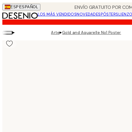
Skip
ENVÍO GRATUITO POR COM
ESP
ESPAÑOL
to
LOS MÁS VENDIDOS
NOVEDADES
PÓSTERS
LIENZ
main
content.
▸
▸
Arte
Gold and Aquarelle No1 Poster