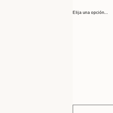
Elija una opción...
Frame
21x30 cm
options
30x40 cm