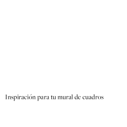
-70%
Outlet
Golden Rainbow Poster
Desde 6,58 €
21,95 €
Inspiración para tu mural de cuadros