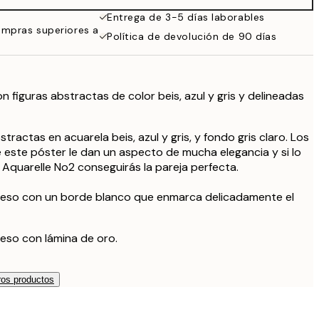
59,95 €
Entrega de 3-5 días laborables
ompras superiores a
Política de devolución de 90 días
n figuras abstractas de color beis, azul y gris y delineadas
stractas en acuarela beis, azul y gris, y fondo gris claro. Los
 este póster le dan un aspecto de mucha elegancia y si lo
Aquarelle No2 conseguirás la pareja perfecta.
reso con un borde blanco que enmarca delicadamente el
eso con lámina de oro.
os productos