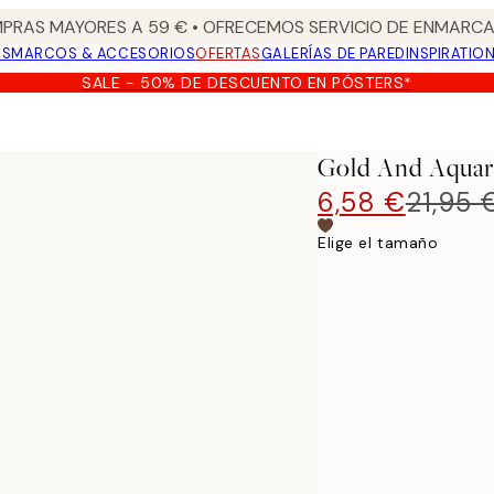
PRAS MAYORES A 59 € • OFRECEMOS SERVICIO DE ENMARCA
OS
MARCOS & ACCESORIOS
OFERTAS
GALERÍAS DE PARED
INSPIRATIO
SALE - 50% DE DESCUENTO EN PÓSTERS*
Gold And Aquare
6,58 €
21,95 
Elige el tamaño