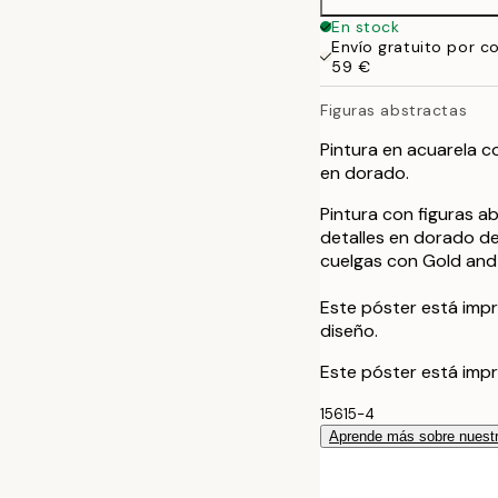
50x70 cm
En stock
Envío gratuito por c
59 €
Figuras abstractas
Pintura en acuarela co
en dorado.
Pintura con figuras ab
detalles en dorado de
cuelgas con Gold and 
Este póster está imp
diseño.
Este póster está impr
15615-4
Aprende más sobre nuestr