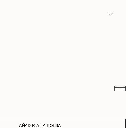
6,58 €
21,95 €
13,04 €
43,45 €
AÑADIR A LA BOLSA
17,98 €