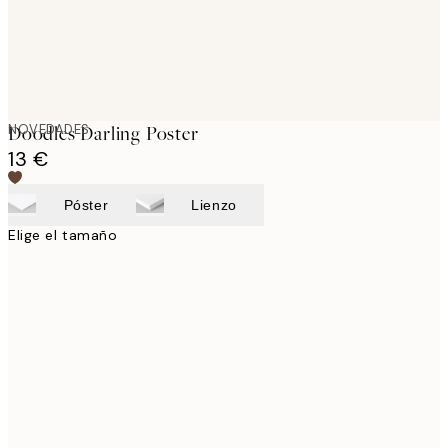
NOVEDADES
Doodles Darling Poster
13 €
Póster
Lienzo
Elige el tamaño