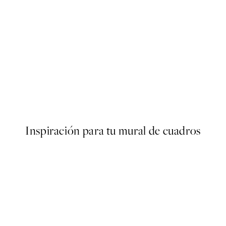
50%*
ster
Arte Poster
Desde 6,50 €
13 €
Inspiración para tu mural de cuadros