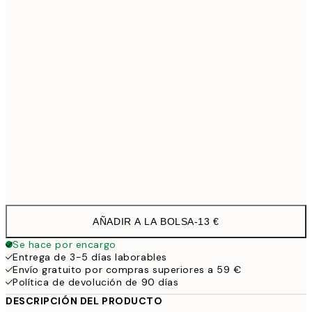
40x50 cm
27,4
50x70 cm
32,4
70x100 cm
4
100x150 cm
11
Frame
options
AÑADIR A LA BOLSA
-
13 €
Se hace por encargo
Entrega de 3-5 días laborables
Envío gratuito por compras superiores a 59 €
Política de devolución de 90 días
DESCRIPCIÓN DEL PRODUCTO