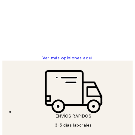
Comprador verificado
Opiniones
de
He comprado más de una vez en
los
Desenio, ha ido siempre muy bien!
clientes
9 jun
Concepció C
Ver más opiniones aquí
ENVÍOS RÁPIDOS
3-5 días laborales