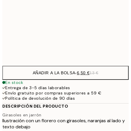
9,
30x40 cm
19,
16,2
50x70 cm
32,
Frame
options
AÑADIR A LA BOLSA
-
6,50 €
13 €
En stock
Entrega de 3-5 días laborables
Envío gratuito por compras superiores a 59 €
Política de devolución de 90 días
DESCRIPCIÓN DEL PRODUCTO
Girasoles en jarrón
Ilustración con un florero con girasoles, naranjas al lado y
texto debajo