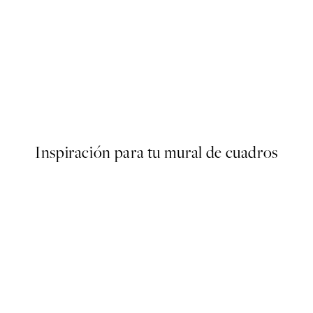
50%*
SS24
er
Inhale and Exhale Poster
Desde 6,50 €
13 €
Inspiración para tu mural de cuadros