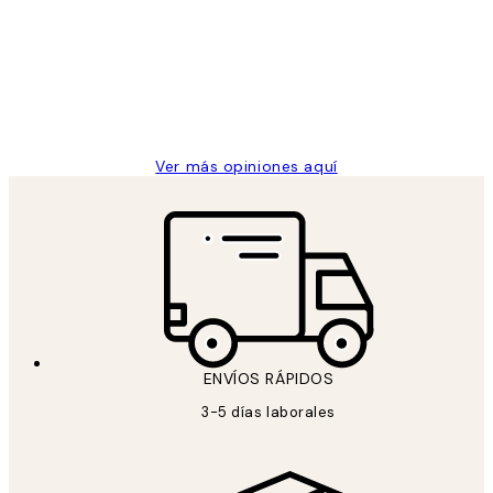
de
He comprado más de una vez en
los
Desenio, ha ido siempre muy bien!
clientes
9 jun
Concepció C
Ver más opiniones aquí
ENVÍOS RÁPIDOS
3-5 días laborales