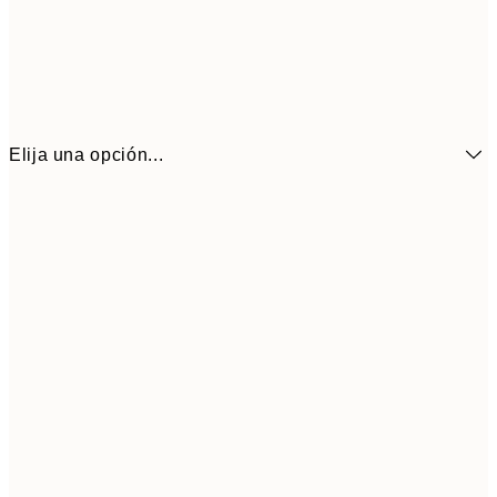
Elija una opción...
6,
21x30 cm