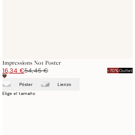
images
Impressions No1 Poster
16,34 €
54,45 €
-70%
Outlet
Póster
Lienzo
Elige el tamaño