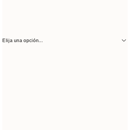
Elija una opción...
16,3
70x100 cm