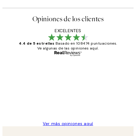
Opiniones de los clientes
EXCELENTES
4.4 de 5 estrellas
Basado en 108474 puntuaciones.
Ve algunas de las opiniones aquí.
Comprador verificado
Opiniones
de
He comprado más de una vez en
los
Desenio, ha ido siempre muy bien!
clientes
9 jun
Concepció C
Ver más opiniones aquí