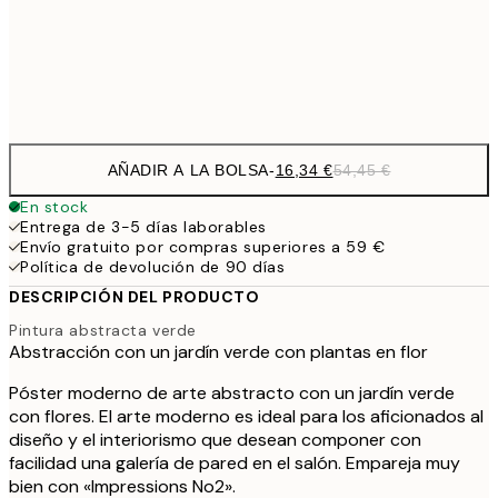
54,
Frame
options
AÑADIR A LA BOLSA
-
16,34 €
54,45 €
En stock
Entrega de 3-5 días laborables
Envío gratuito por compras superiores a 59 €
Política de devolución de 90 días
DESCRIPCIÓN DEL PRODUCTO
Pintura abstracta verde
Abstracción con un jardín verde con plantas en flor
Póster moderno de arte abstracto con un jardín verde
con flores. El arte moderno es ideal para los aficionados al
diseño y el interiorismo que desean componer con
facilidad una galería de pared en el salón. Empareja muy
bien con «Impressions No2».