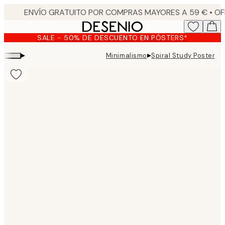
Skip
to
main
SALE - 50% DE DESCUENTO EN PÓSTERS*
content.
▸
▸
Minimalismo
Spiral Study Poster
Product
images