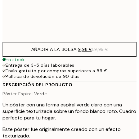
50x70 cm
32,
Frame
options
AÑADIR A LA BOLSA
-
9,98 €
19,95 €
En stock
Entrega de 3-5 días laborables
Envío gratuito por compras superiores a 59 €
Política de devolución de 90 días
DESCRIPCIÓN DEL PRODUCTO
Póster Espiral Verde
Un póster con una forma espiral verde claro con una
superficie texturizada sobre un fondo blanco roto. Cuadro
perfecto para tu hogar.
Este póster fue originalmente creado con un efecto
texturizado.