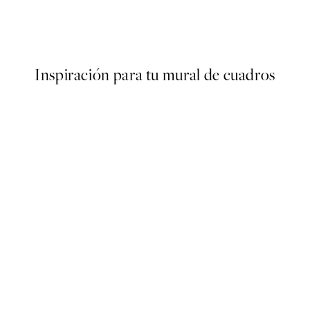
Botanique Verte Poster
Desde 6,50 €
13 €
Inspiración para tu mural de cuadros