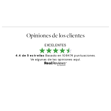
Opiniones de los clientes
EXCELENTES
4.4 de 5 estrellas
Basado en 108474 puntuaciones.
Ve algunas de las opiniones aquí.
Comprador verificado
Opiniones
de
He comprado más de una vez en
los
Desenio, ha ido siempre muy bien!
clientes
9 jun
Concepció C