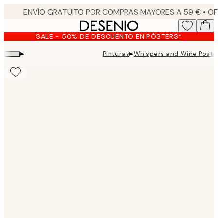
Skip
to
main
SALE - 50% DE DESCUENTO EN PÓSTERS*
content.
▸
▸
Pinturas
Whispers and Wine Poste
Product
images