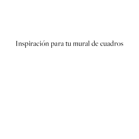
50%*
AW25
imals Poster
Desde 9,98 €
19,95 €
Inspiración para tu mural de cuadros