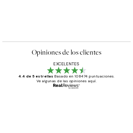
Opiniones de los clientes
EXCELENTES
4.4 de 5 estrellas
Basado en 108474 puntuaciones.
Ve algunas de las opiniones aquí.
Comprador verificado
Opiniones
de
He comprado más de una vez en
los
Desenio, ha ido siempre muy bien!
clientes