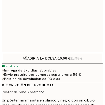
30,
1
50x70 cm
59,5
100x150 cm
1
Frame
options
AÑADIR A LA BOLSA
-
10,98 €
21,95 €
En stock
Entrega de 3-5 días laborables
Envío gratuito por compras superiores a 59 €
Política de devolución de 90 días
DESCRIPCIÓN DEL PRODUCTO
Póster de Vino Abstracto
Un póster minimalista en blanco y negro con un dibujo